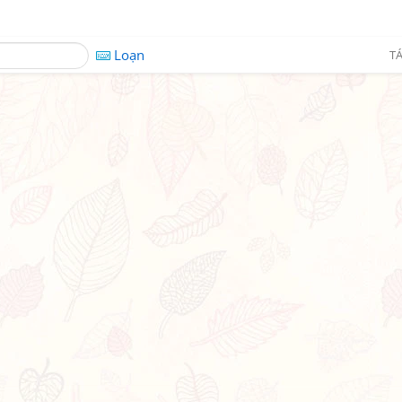
Loạn
TÁ