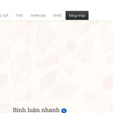
C GIẢ
THƠ
THAM GIA
KHÁC
Đăng nhập
Bình luận nhanh
0