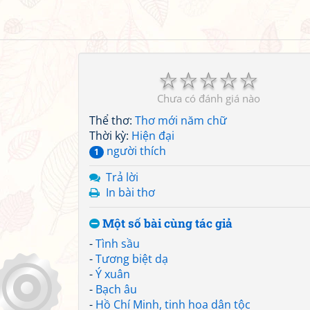
☆
☆
☆
☆
☆
Chưa có đánh giá nào
Thể thơ:
Thơ mới năm chữ
Thời kỳ:
Hiện đại
người thích
1
Trả lời
In bài thơ
Một số bài cùng tác giả
-
Tình sầu
-
Tương biệt dạ
-
Ý xuân
-
Bạch âu
-
Hồ Chí Minh, tinh hoa dân tộc