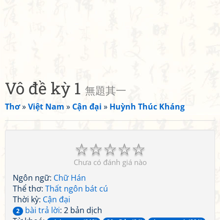
Vô đề kỳ 1
無題其一
Thơ
»
Việt Nam
»
Cận đại
»
Huỳnh Thúc Kháng
☆
☆
☆
☆
☆
Chưa có đánh giá nào
Ngôn ngữ:
Chữ Hán
Thể thơ:
Thất ngôn bát cú
Thời kỳ:
Cận đại
bài trả lời
: 2 bản dịch
2