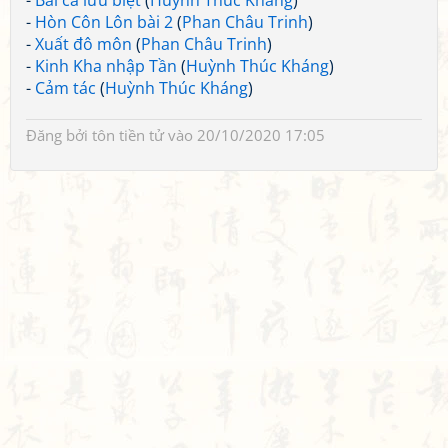
-
Bài ca lưu biệt
(
Huỳnh Thúc Kháng
)
-
Hòn Côn Lôn bài 2
(
Phan Châu Trinh
)
-
Xuất đô môn
(
Phan Châu Trinh
)
-
Kinh Kha nhập Tần
(
Huỳnh Thúc Kháng
)
-
Cảm tác
(
Huỳnh Thúc Kháng
)
Đăng bởi
tôn tiền tử
vào 20/10/2020 17:05