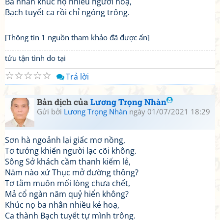
Ba nhân khúc nọ nhiều người hoạ,
Bạch tuyết ca rồi chỉ ngóng trông.
[Thông tin 1 nguồn tham khảo đã được ẩn]
tửu tận tình do tại
☆
☆
☆
☆
☆
Trả lời
Bản dịch của
Lương Trọng Nhàn
Gửi bởi
Lương Trọng Nhàn
ngày 01/07/2021 18:29
Sơn hà ngoảnh lại giấc mơ nồng,
Tơ tưởng khiến người lạc cõi không.
Sông Sở khách cầm thanh kiếm lẻ,
Năm nào xứ Thục mở đường thông?
Tơ tằm muôn mối lòng chưa chết,
Mả cổ ngàn năm quỷ hiển không?
Khúc nọ ba nhân nhiều kẻ hoạ,
Ca thành Bạch tuyết tự mình trông.