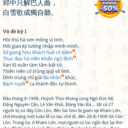
郢
中
只
解
巴
人
曲
，
白
雪
歌
成
獨
自
聽
。
Vô đề kỳ 1
Hồi thủ hà sơn mộng vị tinh,
Hốt giao kỳ tưởng nhập minh minh.
Sở giang hữu khách huề cô kiếm
,
Thục đạo hà niên khiển ngũ đinh
.
Vạn lũ xuân tàm tâm bất tử,
Thiên niên cố trủng quỷ vô linh.
Dĩnh trung chỉ giải
Ba nhân
khúc,
Bạch tuyết
ca thành độc tự thinh.
Đầu tháng 8-1908, Huỳnh Thúc Kháng cùng Ngô Đức Kế,
Đặng Nguyên Cẩn, Lê Văn Khôi, Đặng Văn Bá,... tất cả 27
người bị xử đày Côn Lôn, đến Sài Gòn bị giam tại Khám Lớn,
chờ khoảng một tuần lễ có tàu chở đi, đến 28-8-1908 tới Côn
Lôn. Trong lúc ở Khám Lớn, mọi người có lúc ngồi đọc lại thơ