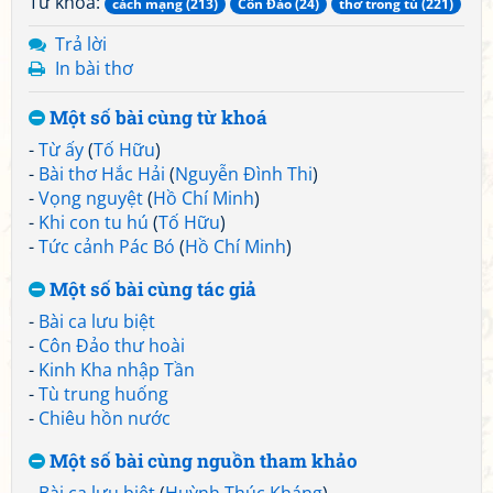
Từ khoá:
cách mạng (213)
Côn Đảo (24)
thơ trong tù (221)
Trả lời
In bài thơ
Một số bài cùng từ khoá
-
Từ ấy
(
Tố Hữu
)
-
Bài thơ Hắc Hải
(
Nguyễn Đình Thi
)
-
Vọng nguyệt
(
Hồ Chí Minh
)
-
Khi con tu hú
(
Tố Hữu
)
-
Tức cảnh Pác Bó
(
Hồ Chí Minh
)
Một số bài cùng tác giả
-
Bài ca lưu biệt
-
Côn Đảo thư hoài
-
Kinh Kha nhập Tần
-
Tù trung huống
-
Chiêu hồn nước
Một số bài cùng nguồn tham khảo