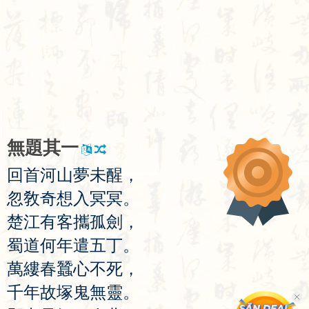
無
題
其
一
回
首
河
山
夢
未
醒
，
忽
敎
奇
想
入
冥
冥
。
楚
江
有
客
攜
孤
劍
，
蜀
道
何
年
遣
五
丁
。
萬
縷
春
蠶
心
不
死
，
千
年
故
塚
鬼
無
靈
。