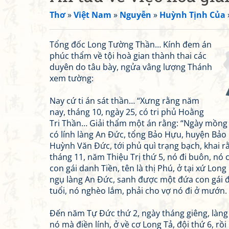
Thơ
»
Việt Nam
»
Nguyễn
»
Huỳnh Tịnh Của
Tổng đốc Long Tường Thần… Kính đem án
phúc thẩm về tội hoà gian thành thai các
duyên do tâu bày, ngửa vâng lượng Thánh
xem tường:
Nay cứ ti án sát thần… “Xưng rằng năm
nay, tháng 10, ngày 25, có tri phủ Hoằng
Tri Thần… Giải thẩm một án rằng: “Ngày mồng 
có lính làng An Đức, tổng Bảo Hựu, huyện Bảo 
Huỳnh Văn Đức, tới phủ quì trạng bạch, khai r
tháng 11, năm Thiệu Trị thứ 5, nó đi buôn, nó 
con gái danh Tiền, tên là thị Phú, ở tại xứ Long
ngụ làng An Đức, sanh được một đứa con gái 
tuổi, nó nghèo lắm, phải cho vợ nó đi ở mướn.
Đến năm Tự Đức thứ 2, ngày tháng giêng, làng
nó mà điền lính, ở về cơ Long Tả, đội thứ 6, rồi