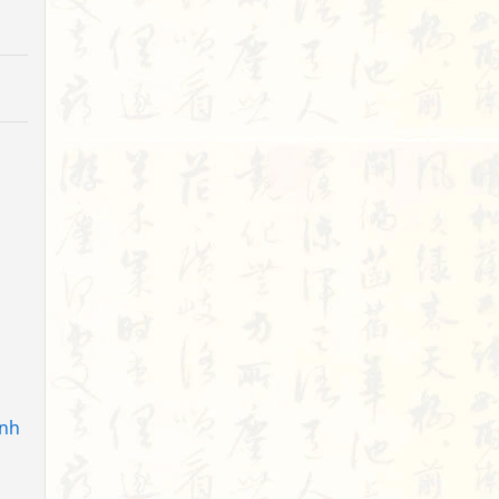
ó
ó
ịnh