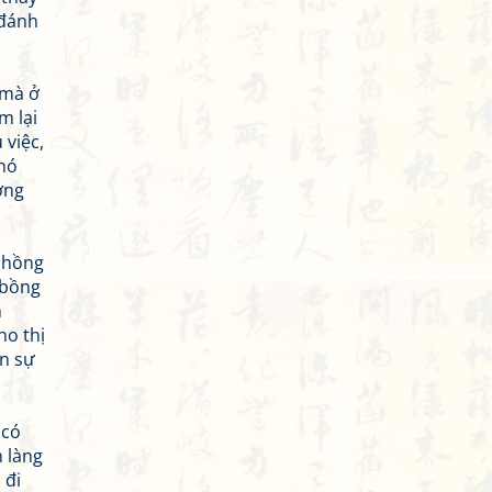
 đánh
 mà ở
m lại
 việc,
 nó
ởng
 chồng
 bồng
m
ho thị
òn sự
 có
h làng
 đi