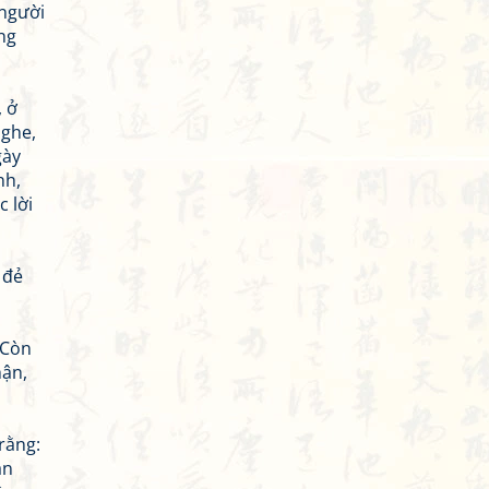
 người
ng
, ở
 ghe,
gày
nh,
c lời
 đẻ
 Còn
hận,
rằng:
ăn