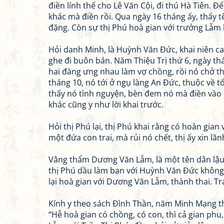
điền lính thế cho Lê Văn Cội, đi thú Hà Tiên. Đ
khác mà điền rồi. Qua ngày 16 tháng ấy, thấy t
đặng. Còn sự thị Phú hoà gian với trưởng Lẫm b
Hỏi danh Minh, là Huỳnh Văn Đức, khai niên c
ghe đi buôn bán. Năm Thiệu Trị thứ 6, ngày thá
hai đàng ưng nhau làm vợ chồng, rồi nó chở t
tháng 10, nó tới ở ngụ làng An Đức, thuộc về 
thấy nó tình nguyện, bèn đem nó mà điền vào cơ
khác cũng y như lời khai trước.
Hỏi thị Phú lại, thị Phú khai rằng có hoàn gia
một đứa con trai, mà rủi nó chết, thị ấy xin lã
Vâng thẩm Dương Văn Lẫm, là một tên dân lậu,
thị Phú dầu làm bạn với Huỳnh Văn Đức không c
lại hoà gian với Dương Văn Lẫm, thành thai. Tr
Kính y theo sách Đình Thần, năm Minh Mạng th
“Hễ hoà gian có chồng, có con, thì cả gian ph