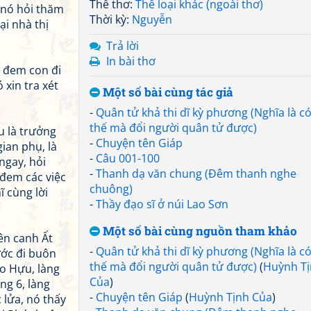
Thể thơ:
Thể loại khác (ngoài thơ)
; nó hỏi thăm
Thời kỳ:
Nguyễn
i nhà thị
Trả lời
In bài thơ
đã đem con đi
 xin tra xét
Một số bài cùng tác giả
-
Quân tử khả thi dĩ kỳ phương (Nghĩa là c
thế mà đổi người quân tử được)
u là trưởng
-
Chuyện tên Giáp
gian phụ, là
-
Câu 001-100
ngay, hỏi
-
Thanh dạ văn chung (Đêm thanh nghe
đem các việc
chuông)
ĩ cùng lời
-
Thầy đạo sĩ ở núi Lao Sơn
Một số bài cùng nguồn tham khảo
ên canh Ất
-
Quân tử khả thi dĩ kỳ phương (Nghĩa là c
ước đi buôn
thế mà đổi người quân tử được)
(
Huỳnh T
ảo Hựu, làng
Của
)
ng 6, làng
-
Chuyện tên Giáp
(
Huỳnh Tịnh Của
)
 lửa, nó thấy