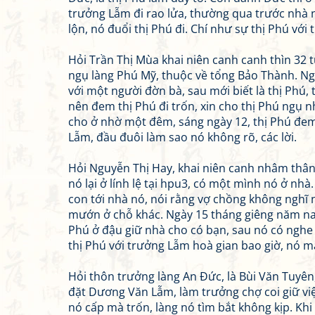
trưởng Lẫm đi rao lửa, thường qua trước nhà n
lộn, nó đuổi thị Phú đi. Chí như sự thị Phú với
Hỏi Trần Thị Mùa khai niên canh canh thìn 32 
ngụ làng Phú Mỹ, thuộc về tổng Bảo Thành. Ngà
với một người đờn bà, sau mới biết là thị Phú, t
nên đem thị Phú đi trốn, xin cho thị Phú ngụ
cho ở nhờ một đêm, sáng ngày 12, thị Phú đem 
Lẫm, đầu đuôi làm sao nó không rõ, các lời.
Hỏi Nguyễn Thị Hay, khai niên canh nhâm thân 
nó lại ở lính lệ tại hpu3, có một mình nó ở nh
con tới nhà nó, nói rằng vợ chồng không nghĩ n
mướn ở chỗ khác. Ngày 15 tháng giêng năm nay,
Phú ở đậu giữ nhà cho có bạn, sau nó có nghe
thị Phú với trưởng Lẫm hoà gian bao giờ, nó 
Hỏi thôn trưởng làng An Đức, là Bùi Văn Tuyên
đặt Dương Văn Lẫm, làm trưởng chợ coi giữ việc
nó cấp mà trốn, làng nó tìm bắt không kịp. Khi