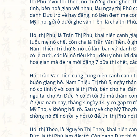
thị Phú ở với thị Theo, nó thường chọc ghẹo, t
tình, bèn hoà gian với nhau, lâu ngày thị Phú 
danh Đức trở về hay đặng, nó bèn đem mẹ con
Mỹ Tho, gởi ở dưới ghe văn Tiền, là cha thị Phú, 
Hỏi thị Phú, là Trần Thị Phú, khai niên canh gi
tuổi, mẹ nó chết còn cha là Trần Văn Tiền, ở g
Năm Thiên Trị thứ 6, nó có làm bạn với danh 
có lễ cưới, các lời nó tiêu khai, đều y như lời
hoà gian mà đẻ ra mới đặng 7 bữa thì chết, các 
Hỏi Trần Văn Tiền cung cưng niên canh canh tuấ
buôn giang hồ. Năm Thiệu Trị thứ 5, ngày thán
nó có tình ý với con là thị Phú, bèn cho hai đ
ngụ tại chợ An Đức. Y có đi tới đó mà thăm con,
ở. Qua năm nay, tháng 4 ngày 14, y có gặp trư
Mỹ Tho, y không hõi rõ. Sau y về chợ Mỹ Tho,t
chồng nó để nó rồi, y hỏi tờ để, thì thị Phú nói
Hỏi thị Theo, là Nguyễn Thị Theo, khai niên c
Đức, là thị Phú làm đầy tớ. Còn danh Đức thì