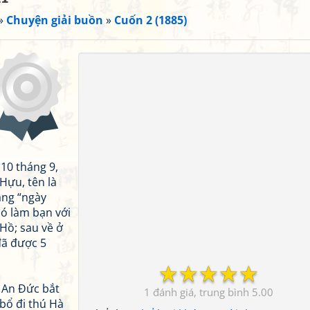
»
Chuyện giải buồn
»
Cuốn 2 (1885)
10 tháng 9,
Hựu, tên là
ằng “ngày
có làm bạn với
 Hồ; sau về ở
đã được 5
☆
☆
☆
☆
☆
 An Đức bắt
1
5.00
 bổ đi thú Hà