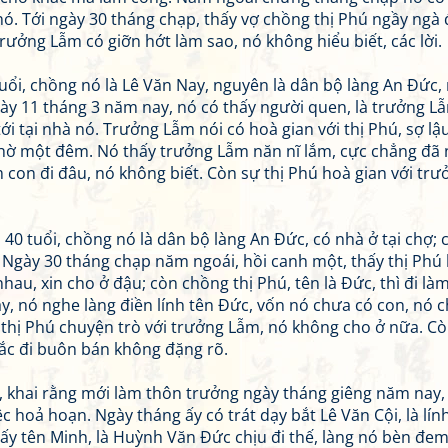
ó. Tới ngày 30 tháng chạp, thấy vợ chồng thị Phú ngầy ngà
 trưởng Lẫm có giỡn hớt làm sao, nó không hiểu biết, các lời.
tuổi, chồng nó là Lê Văn Nay, nguyên là dân bộ làng An Đức,
y 11 tháng 3 năm nay, nó có thấy người quen, là trưởng Lẫ
ới tại nhà nó. Trưởng Lẫm nói có hoà gian với thị Phú, sợ lậu
 nhờ một đêm. Nó thấy trưởng Lẫm năn nĩ lắm, cực chẳng đã
con đi đâu, nó không biết. Còn sự thị Phú hoà gian với trư
40 tuổi, chồng nó là dân bộ làng An Đức, có nhà ở tại chợ;
à. Ngày 30 tháng chạp năm ngoái, hồi canh một, thấy thị Phú
hau, xin cho ở đậu; còn chồng thị Phú, tên là Đức, thì đi là
 nó nghe làng điền lính tên Đức, vốn nó chưa có con, nó c
 thị Phú chuyện trò với trưởng Lẫm, nó không cho ở nữa. C
mắc đi buôn bán không đặng rõ.
, khai rằng mới làm thôn trưởng ngày tháng giêng năm nay,
 hoả hoạn. Ngày tháng ấy có trát dạy bắt Lê Văn Cội, là lín
 ấy tên Minh, là Huỳnh Văn Đức chịu đi thế, làng nó bèn đem