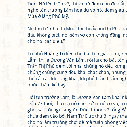
Tiên. Nó lén trốn về, thì vợ nó đem con đi mất
nghe tên trưởng Lẫm hoà dụ vợ nó, đem giấu tạ
Mùa ở làng Phú Mỹ.
Nó tìm tới nhà thị Mùa, thì thị ấy nói thị Phú 
đâu không biết; nó kiếm vợ con không đặng, nó
cho nó, các điều.”
Tri phủ Hoằng Trị liền cho bắt tên gian phu, kê
Lẫm, thì là Dương Văn Lẫm, rồi lại cho bắt tên 
Trần Thị Phú đem tới nha, chúng nó đều xưng 
chúng chứng cũng đều khai chắc chắn, nhưng 
thể cả, các lời cung khai, lời phủ thần thẩm ngh
phúc thẩm kể bày:
Hỏi tên trưởng Lẫm, là Dương Văn Lẫm khai ni
Dậu 27 tuổi, cha mạ nó chết sớm, nó có vợ, tr
ghe, sau tới ngụ làng An Đức, thuộc về tổng B
chưa đem vào bộ. Năm Tự Đức thứ 3, ngày thá
cho nó làm trưởng chợ, để mà tuần phòng việc