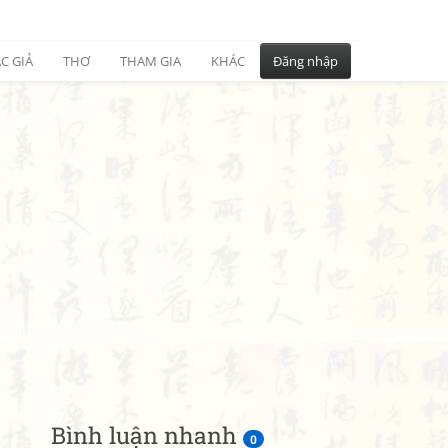
C GIẢ
THƠ
THAM GIA
KHÁC
Đăng nhập
Bình luận nhanh
0