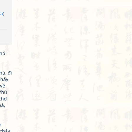
ủa
)
 nó
hú, đi
thấy
 về
 Phú
chợ
oà,
n
 thấy