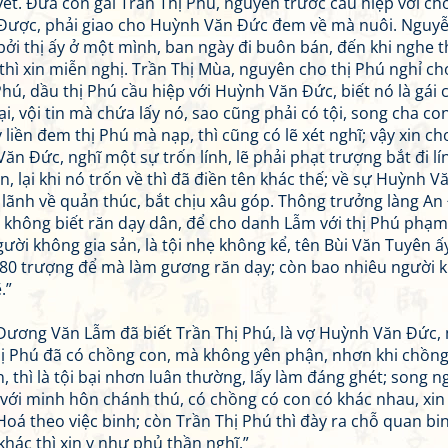
yết. Đứa con gái Trần Thị Phú, nguyên trước cầu hiệp với c
hị Được, phải giao cho Huỳnh Văn Đức đem về mà nuôi. Nguyễ
 bởi thị ấy ở một mình, ban ngày đi buôn bán, đến khi nghe t
 thì xin miễn nghị. Trần Thị Mùa, nguyên cho thị Phú nghỉ ch
 Phú, dầu thị Phú cầu hiệp với Huỳnh Văn Đức, biết nó là gái 
ại, vội tin mà chứa lấy nó, sao cũng phải có tội, song cha co
ấy liền đem thị Phú mà nạp, thì cũng có lẽ xét nghĩ; vậy xin ch
ăn Đức, nghĩ một sự trốn lính, lẽ phải phạt trượng bắt đi lí
 lại khi nó trốn về thì đã điền tên khác thế; về sự Huỳnh V
 lãnh về quản thúc, bắt chịu xâu góp. Thông trưởng làng An
i không biết răn dạy dân, để cho danh Lẫm với thị Phú phạm
gười không gia sản, là tội nhẹ không kể, tên Bùi Văn Tuyên ấy
t 80 trượng để mà làm gương răn dạy; còn bao nhiêu người k
.”
là Dương Văn Lẫm đã biết Trần Thị Phú, là vợ Huỳnh Văn Đức,
hị Phú đã có chồng con, mà không yên phận, nhơn khi chồng
, thì là tội bại nhơn luân thường, lấy làm đáng ghét; song n
o với minh hôn chánh thú, có chồng có con có khác nhau, xin
oá theo việc binh; còn Trần Thị Phú thì đày ra chỗ quan bi
khác thì xin y như phủ thần nghĩ.”