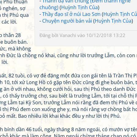
-
Thanh dạ văn chung (Đêm thanh nghe
hị Phú thuận
chuông)
(
Huỳnh Tịnh Của
)
có nghén, sợ
-
Thầy đạo sĩ ở núi Lao Sơn
(
Huỳnh Tịnh C
 thị Phú qua
-
Chuyện người bán vải
(
Huỳnh Tịnh Của
)
các lời.
áp thân 28
Đăng bởi
Vanachi
vào 10/12/2018 13:22
he buôn bán.
Đức, mà không
 danh Đức là chồng nó khai, cũng như lời trưởng Lẫm, còn con
lời.
t, 82 tuồi, có vợ đẻ đặng một đứa con gái tên là Trần Thị P
h 10, tới xứ Long Hồ có gặp tên Đức cũng đi ghe buôn bán, 
àng ăn ở với nhau, không cưới hỏi, sau thị Phú theo danh Đức
 có thấy trưởng chợ, sau biết là trưởng Lẫm, tới tại chỗ thị
ởng Lẫm tại Kỳ Son, trưởng Lẫm nói rằng đã đem thị Phú về 
hì thị Phú đem con xuống ghe y, mà nói rằng vợ chồng bất h
 bỏ mất. Bao nhiêu lời khai khác đều y như lời thị Phú.
anh bính dần 46 tuổi, ngày tháng 8 năm ngoái, có mướn vợ tê
 ở chỗ khác mà làm công. Năm ngoái chừng tháng chạp nó có