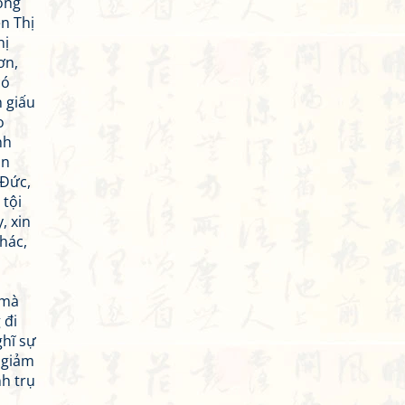
hồng
n Thị
hị
ơn,
có
n giấu
o
nh
ăn
 Đức,
 tội
, xin
hác,
 mà
 đi
ghĩ sự
 giảm
nh trụ