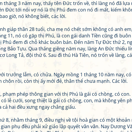
ến tháng 3 năm nay, thấy tên Đức trốn về, thì làng nó đã lựa
ên Đức tới nói vợ nó là thị Phú đem con nó đi mất, kiếm khô
ao giờ, nó không biết, các lời.
anh giáp thân 28 tuổi, cha mẹ nó chết sớm không có anh em
ng 11, nó có gặp thị Phú, là con gái danh Tiền cũng đi buôn
hị Phú đem đi chỗ khác buôn bán. Đến năm Tự Đức thứ 2, n
tổng Bảo Tựu. Qua tháng giêng năm nay, làng An Đức thiếu lí
 Long Tả, đội thứ 6. Sau đi thú Hà Tiên, nó trốn về làng, cá
n với trưởng lẫm, có chửa. Ngày mồng 1 tháng 10 năm nay, có
nh chôn rồi, còn thị ấy mới đẻ, thân thể chưa mạnh. Các lời.
 phạm phép thông gian với thị Phú là gái có chồng, có con.
ó lễ cưới, song thiệt là gái có chồng, con, mà không yên p
a cả hai đều xưng ngay chẳng giấu.
ứ 8, nhằm tháng 9, điều nghị về tội hoà gian có một khoản 
u, gian phụ đều phải xử giảo lập quyết vân vân. Nay Dương V