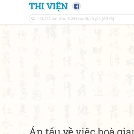
THI VIỆN
Án tấu về việc hoà gia