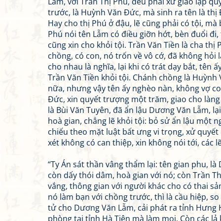
Lẫm, với Trần Thị Phú, đều phải xử giảo lập qu
trước, là Huỳnh Văn Đức, mà sinh ra tên là t
Hay cho thị Phú ở đậu, lẽ cũng phải có tội, mà
Phú nói tên Lẫm có điều giỡn hớt, bèn đuổi đi,
cũng xin cho khỏi tội. Trần Văn Tiền là cha thị
chồng, có con, nó trốn về vô cớ, đã không hỏi l
cho nhau là nghĩa, lại khi có trát dạy bắt, tên 
Trần Văn Tiền khỏi tội. Chánh chồng là Huỳnh V
nữa, nhưng vậy tên ấy nghèo nàn, không vợ con,
Đức, xin quyết trượng một trăm, giao cho làng
là Bùi Văn Tuyên, đã ẩn lậu Dương Văn Lẫm, lạ
hoà gian, chẳng lẽ khỏi tội: bỏ sử ẩn lậu một n
chiếu theo mặt luật bất ưng vi trọng, xử quyế
xét không có can thiệp, xin không nói tới, các lẽ
“Ty Án sát thần vâng thẩm lại: tên gian phu, 
còn dấy thói dâm, hoà gian với nó; còn Trần T
vắng, thông gian với người khác cho có thai sản
nó làm bạn với chồng trước, thì là cầu hiệp, s
tử cho Dương Văn Lẫm, cải phát ra tỉnh Hưng H
phòng tại tỉnh Hà Tiên mà làm mọi. Còn các lả 