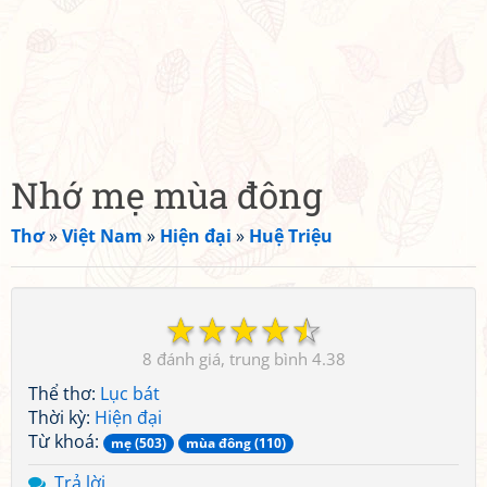
Nhớ mẹ mùa đông
Thơ
»
Việt Nam
»
Hiện đại
»
Huệ Triệu
☆
☆
☆
☆
☆
8
4.38
Thể thơ:
Lục bát
Thời kỳ:
Hiện đại
Từ khoá:
mẹ (503)
mùa đông (110)
Trả lời