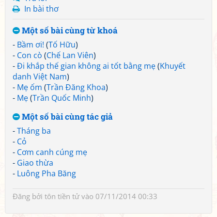
In bài thơ
Một số bài cùng từ khoá
-
Bầm ơi!
(
Tố Hữu
)
-
Con cò
(
Chế Lan Viên
)
-
Đi khắp thế gian không ai tốt bằng mẹ
(
Khuyết
danh Việt Nam
)
-
Mẹ ốm
(
Trần Đăng Khoa
)
-
Mẹ
(
Trần Quốc Minh
)
Một số bài cùng tác giả
-
Tháng ba
-
Cỏ
-
Cơm canh cúng mẹ
-
Giao thừa
-
Luông Pha Băng
Đăng bởi
tôn tiền tử
vào 07/11/2014 00:33