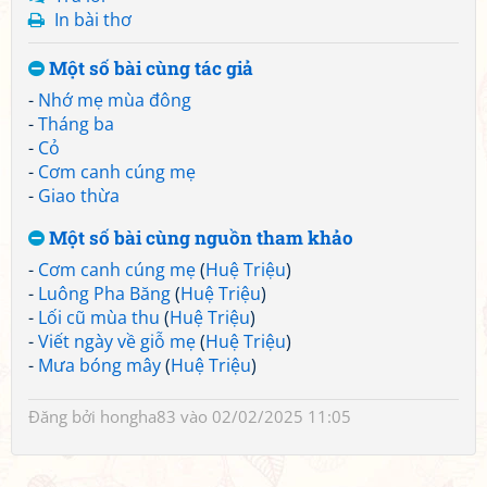
In bài thơ
Một số bài cùng tác giả
-
Nhớ mẹ mùa đông
-
Tháng ba
-
Cỏ
-
Cơm canh cúng mẹ
-
Giao thừa
Một số bài cùng nguồn tham khảo
-
Cơm canh cúng mẹ
(
Huệ Triệu
)
-
Luông Pha Băng
(
Huệ Triệu
)
-
Lối cũ mùa thu
(
Huệ Triệu
)
-
Viết ngày về giỗ mẹ
(
Huệ Triệu
)
-
Mưa bóng mây
(
Huệ Triệu
)
Đăng bởi
hongha83
vào 02/02/2025 11:05