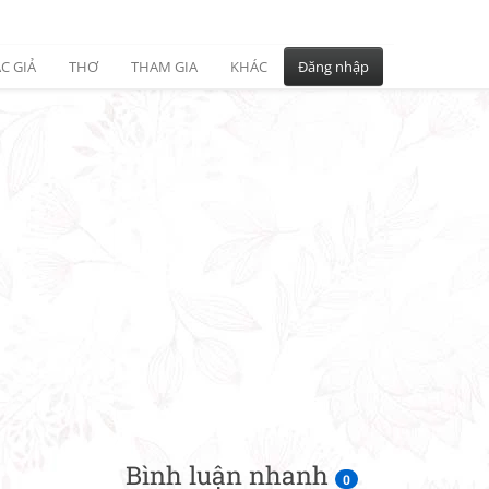
C GIẢ
THƠ
THAM GIA
KHÁC
Đăng nhập
Bình luận nhanh
0