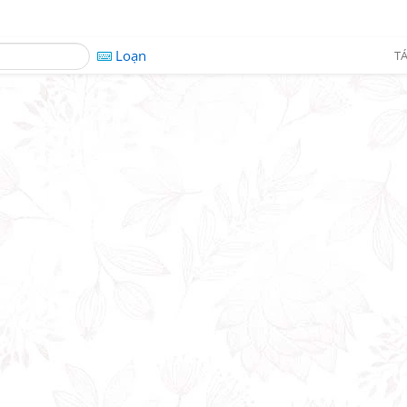
Loạn
TÁ