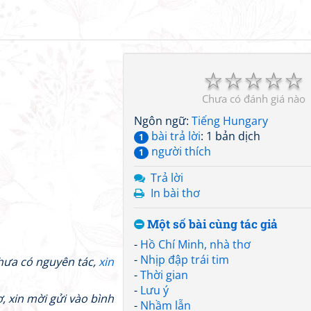
☆
☆
☆
☆
☆
Chưa có đánh giá nào
Ngôn ngữ:
Tiếng Hungary
bài trả lời
: 1 bản dịch
1
người thích
1
Trả lời
In bài thơ
Một số bài cùng tác giả
-
Hồ Chí Minh, nhà thơ
-
Nhịp đập trái tim
hưa có nguyên tác,
xin
-
Thời gian
-
Lưu ý
, xin mời gửi vào bình
-
Nhầm lẫn