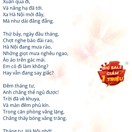
Xuân qua đi,
Và nắng hạ đã tới.
Xa Hà Nội mới đây,
Mà như dài đằng đẵng.
Thứ bảy, ngày đầu tháng,
Chợt nghe báo đài rao,
Hà Nội đang mưa rào,
Những giọt mưa nghêu ngao,
Ào ào trên gác mái.
Em có đi làm không?
Hay vẫn đang say giấc?
Đêm tháng tư,
Anh chẳng thể ngủ được!
Trời đã về khuya,
Và màn đêm phủ kín.
Trong căn phòng vắng lặng,
Chẳng thấy bóng vầng trăng.
Tháng tư, Hà Nội nhớ!