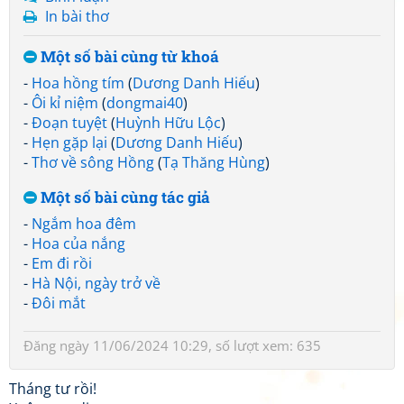
In bài thơ
Một số bài cùng từ khoá
-
Hoa hồng tím
(
Dương Danh Hiếu
)
-
Ôi kỉ niệm
(
dongmai40
)
-
Đoạn tuyệt
(
Huỳnh Hữu Lộc
)
-
Hẹn gặp lại
(
Dương Danh Hiếu
)
-
Thơ về sông Hồng
(
Tạ Thăng Hùng
)
Một số bài cùng tác giả
-
Ngắm hoa đêm
-
Hoa của nắng
-
Em đi rồi
-
Hà Nội, ngày trở về
-
Đôi mắt
Đăng ngày 11/06/2024 10:29, số lượt xem: 635
Tháng tư rồi!