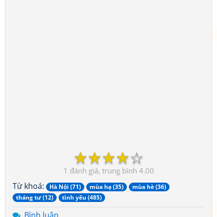
☆
☆
☆
☆
☆
1
4.00
Từ khoá:
Hà Nội (71)
mùa hạ (35)
mùa hè (36)
tháng tư (12)
tình yêu (485)
Bình luận