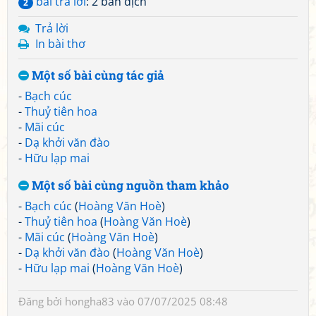
bài trả lời
: 2 bản dịch
2
Trả lời
In bài thơ
Một số bài cùng tác giả
-
Bạch cúc
-
Thuỷ tiên hoa
-
Mãi cúc
-
Dạ khởi văn đào
-
Hữu lạp mai
Một số bài cùng nguồn tham khảo
-
Bạch cúc
(
Hoàng Văn Hoè
)
-
Thuỷ tiên hoa
(
Hoàng Văn Hoè
)
-
Mãi cúc
(
Hoàng Văn Hoè
)
-
Dạ khởi văn đào
(
Hoàng Văn Hoè
)
-
Hữu lạp mai
(
Hoàng Văn Hoè
)
Đăng bởi
hongha83
vào 07/07/2025 08:48