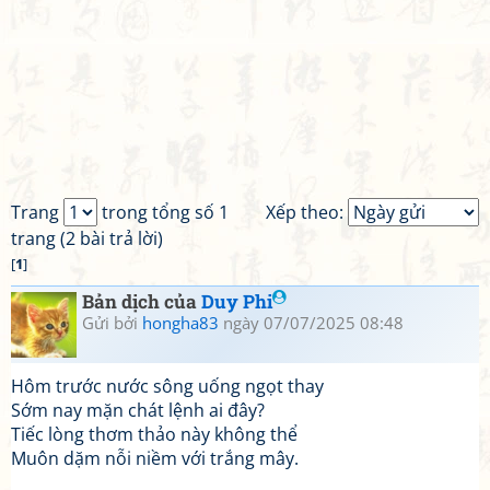
Trang
trong tổng số 1
Xếp theo:
trang (2 bài trả lời)
[
1
]
Bản dịch của
Duy Phi
Gửi bởi
hongha83
ngày 07/07/2025 08:48
Hôm trước nước sông uống ngọt thay
Sớm nay mặn chát lệnh ai đây?
Tiếc lòng thơm thảo này không thể
Muôn dặm nỗi niềm với trắng mây.