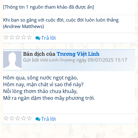
[Thông tin 1 nguồn tham khảo đã được ẩn]
Khi bạn so găng với cuộc đời, cuộc đời luôn luôn thắng
(Andrew Matthews)
☆
☆
☆
☆
☆
Trả lời
Bản dịch của
Trương Việt Linh
Gửi bởi
Việt Linh Trương
ngày 09/07/2025 15:17
Hôm qua, sông nước ngọt ngào,
Hôm nay, mặn chát vì sao thế này?
Nỗi lòng thơm thảo chưa khuây,
Mở ra ngàn dặm theo mây phương trời.
☆
☆
☆
☆
☆
Trả lời