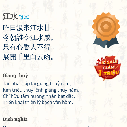
江
水
昨
日
汲
來
江
水
甘
，
今
朝
誰
令
江
水
咸
。
只
有
心
香
人
不
得
，
展
開
千
里
白
云
函
。
Giang thuỷ
Tạc nhật cấp lai giang thuỷ cam,
Kim triêu thuỳ lệnh giang thuỷ hàm.
Chỉ hữu tâm hương nhân bất đắc,
Triển khai thiên lý bạch vân hàm.
Dịch nghĩa