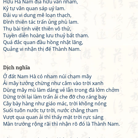
Hữu Hà Nam địa hữu vân nham,
Kỷ tự vân quan sáp uý lam.
Đái vụ vi dung mê loạn thạch,
Đình thiên tác trấn ủng phù lam.
Thụ bài tịnh việt thiên vô thử,
Tuyền diễn hoàng lưu thuỷ bất tham.
Quá đắc quan đầu hồng nhật lãng,
Quảng vi nhận thị đế Thành Nam.
Dịch nghĩa
Ở đất Nam Hà có nham núi chạm mây
Ải mây tưởng chừng như cắm vào trời xanh
Dùng mây mù làm dáng vẻ lẫn trong đá lởm chởm
Dừng trời lại làm trấn ải che đỡ cho ráng bay
Cây bày hàng như giáo mác, trời không nóng
Suối tuôn nước tự trời, nước chẳng tham
Vượt qua quan ải thì thấy mặt trời rực sáng
Màn trướng rộng rãi thì nhận rõ đó là Thành Nam.