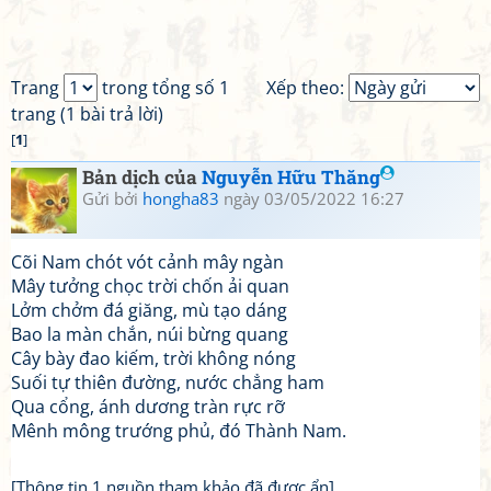
Trang
trong tổng số 1
Xếp theo:
trang (1 bài trả lời)
[
1
]
Bản dịch của
Nguyễn Hữu Thăng
Gửi bởi
hongha83
ngày 03/05/2022 16:27
Cõi Nam chót vót cảnh mây ngàn
Mây tưởng chọc trời chốn ải quan
Lởm chởm đá giăng, mù tạo dáng
Bao la màn chắn, núi bừng quang
Cây bày đao kiếm, trời không nóng
Suối tự thiên đường, nước chẳng ham
Qua cổng, ánh dương tràn rực rỡ
Mênh mông trướng phủ, đó Thành Nam.
[Thông tin 1 nguồn tham khảo đã được ẩn]