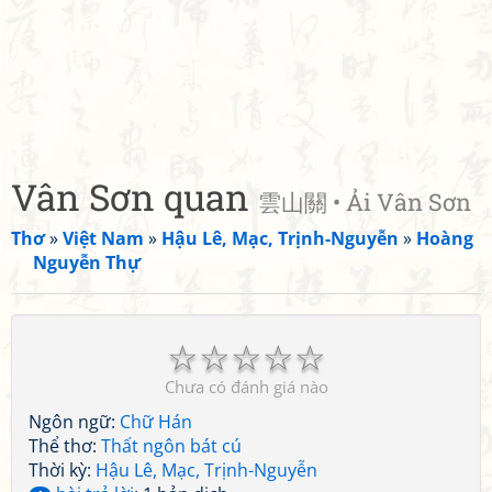
Vân Sơn quan
雲山關 • Ải Vân Sơn
Thơ
»
Việt Nam
»
Hậu Lê, Mạc, Trịnh-Nguyễn
»
Hoàng
Nguyễn Thự
☆
☆
☆
☆
☆
Chưa có đánh giá nào
Ngôn ngữ:
Chữ Hán
Thể thơ:
Thất ngôn bát cú
Thời kỳ:
Hậu Lê, Mạc, Trịnh-Nguyễn