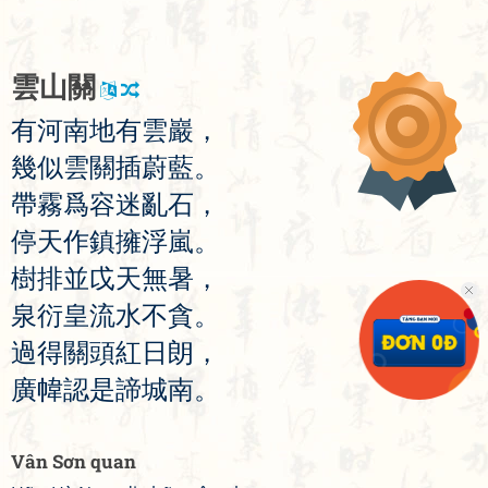
雲
山
關
有
河
南
地
有
雲
巖
，
幾
似
雲
關
插
蔚
藍
。
帶
霧
爲
容
迷
亂
石
，
停
天
作
鎮
擁
浮
嵐
。
樹
排
並
戉
天
無
暑
，
泉
衍
皇
流
水
不
貪
。
過
得
關
頭
紅
日
朗
，
廣
幃
認
是
諦
城
南
。
Vân Sơn quan