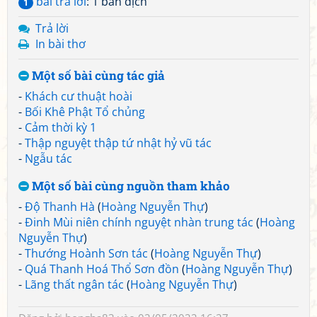
bài trả lời
: 1 bản dịch
1
Trả lời
In bài thơ
Một số bài cùng tác giả
-
Khách cư thuật hoài
-
Bối Khê Phật Tổ chủng
-
Cảm thời kỳ 1
-
Thập nguyệt thập tứ nhật hỷ vũ tác
-
Ngẫu tác
Một số bài cùng nguồn tham khảo
-
Độ Thanh Hà
(
Hoàng Nguyễn Thự
)
-
Đinh Mùi niên chính nguyệt nhàn trung tác
(
Hoàng
Nguyễn Thự
)
-
Thướng Hoành Sơn tác
(
Hoàng Nguyễn Thự
)
-
Quá Thanh Hoá Thổ Sơn đồn
(
Hoàng Nguyễn Thự
)
-
Lãng thất ngân tác
(
Hoàng Nguyễn Thự
)