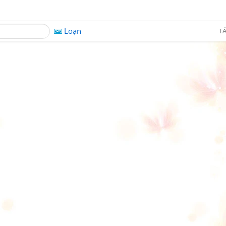
Loạn
TÁ