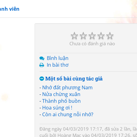
ành viên
☆
☆
☆
☆
☆
Chưa có đánh giá nào
Bình luận
In bài thơ
Một số bài cùng tác giả
-
Nhớ đất phương Nam
-
Nửa chừng xuân
-
Thành phố buồn
-
Hoa súng ơi !
-
Còn ai chung nỗi nhớ?
Đăng ngày 04/03/2019 17:17, đã sửa 2 lần, lầ
cuối bởi
Hoàng Mạc
vào 04/03/2019 17:26, s