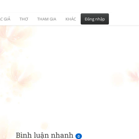
C GIẢ
THƠ
THAM GIA
KHÁC
Đăng nhập
Bình luận nhanh
0