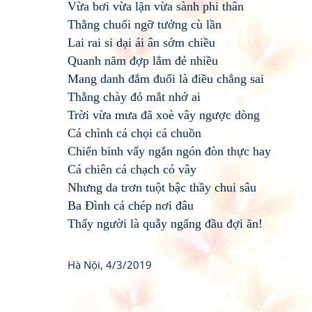
Vừa bơi vừa lặn vừa sành phi thân
Thằng chuối ngỡ tưởng cù lần
Lai rai si dại ái ân sớm chiều
Quanh năm đợp lắm đẻ nhiều
Mang danh đắm đuối là điều chẳng sai
Thằng chày đỏ mắt nhớ ai
Trời vừa mưa đã xoè vây ngược dòng
Cá chình cá chọi cá chuồn
Chiến binh vẩy ngắn ngón đòn thực hay
Cá chiên cá chạch có vây
Nhưng da trơn tuột bậc thầy chui sâu
Ba Đình cá chép nơi đâu
Thấy người là quẫy ngẩng đầu đợi ăn!
Hà Nội, 4/3/2019