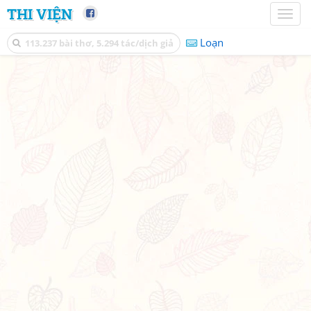
THI VIỆN
Toggl
naviga
Loạn