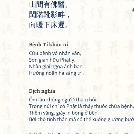
山
間
有
佛
醫
。
閑
階
靴
影
畔
，
向
暖
下
床
遲
。
Bệnh Tỉ khâu ni
Cửu bệnh vô nhân vấn,
Sơn gian hữu Phật y.
Nhàn giai ngoa ảnh bạn,
Hướng noãn hạ sàng trì.
Dịch nghĩa
Ốm lâu không người thăm hỏi,
Trong núi chỉ có Phật là thầy thuốc chữa bệnh.
Thềm vắng, giày in bóng ở bên,
Bởi chỗ tình thân mà có thể xuống giường bướ