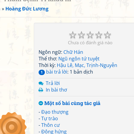
n
»
Hoàng Đức Lương
☆
☆
☆
☆
☆
Chưa có đánh giá nào
Ngôn ngữ:
Chữ Hán
Thể thơ:
Ngũ ngôn tứ tuyệt
Thời kỳ:
Hậu Lê, Mạc, Trịnh-Nguyễn
bài trả lời
: 1 bản dịch
1
Trả lời
In bài thơ
Một số bài cùng tác giả
-
Đạo thượng
-
Tự trào
-
Thôn cư
-
Đông hứng