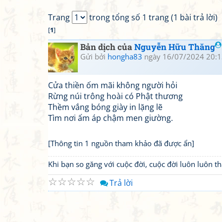
Trang
trong tổng số 1 trang (1 bài trả lời)
[
1
]
Bản dịch của
Nguyễn Hữu Thăng
Gửi bởi
hongha83
ngày 16/07/2024 20:1
Cửa thiền ốm mãi không người hỏi
Rừng núi trông hoài có Phật thương
Thềm vắng bóng giày in lặng lẽ
Tìm nơi ấm áp chậm men giường.
[Thông tin 1 nguồn tham khảo đã được ẩn]
Khi bạn so găng với cuộc đời, cuộc đời luôn luôn 
☆
☆
☆
☆
☆
Trả lời