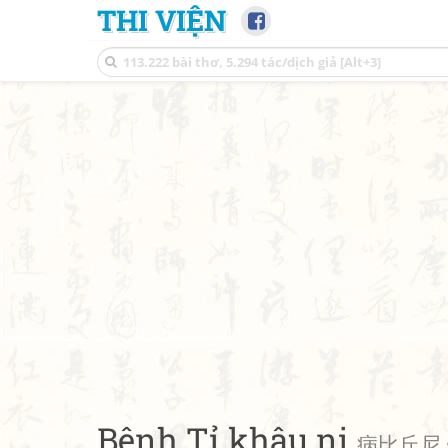
THI VIỆN
Bệnh Tỉ khâu ni
病比丘尼 • 