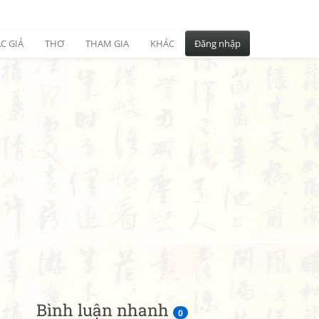
C GIẢ
THƠ
THAM GIA
KHÁC
Đăng nhập
Bình luận nhanh
0