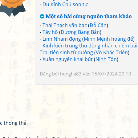
-
Du Kính Chủ sơn tự
Một số bài cùng nguồn tham khảo
-
Thái Thạch vãn bạc
(
Đỗ Cận
)
-
Tây hồ
(
Dương Bang Bản
)
-
Linh Nham động
(
Minh Mệnh hoàng đế
)
-
Kinh kiến trung thu đồng nhân chiêm bái
Trai tiên sinh từ đường
(
Võ Khắc Triển
)
-
Xuân nguyên khai bút
(
Ninh Tốn
)
Đăng bởi
hongha83
vào 15/07/2024 20:13
c thong thả.