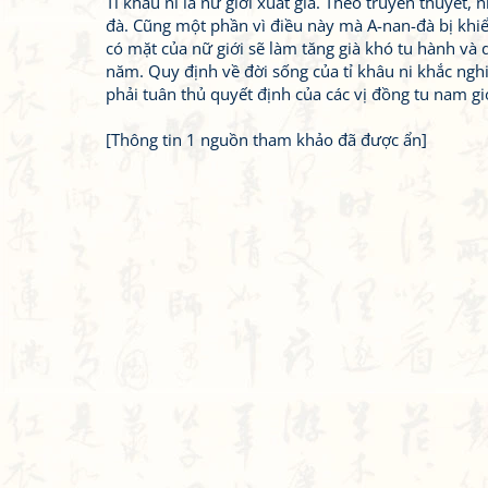
Tỉ khâu ni là nữ giới xuất gia. Theo truyền thuyết,
đà. Cũng một phần vì điều này mà A-nan-đà bị khiển
có mặt của nữ giới sẽ làm tăng già khó tu hành và d
năm. Quy định về đời sống của tỉ khâu ni khắc nghiệ
phải tuân thủ quyết định của các vị đồng tu nam gi
[Thông tin 1 nguồn tham khảo đã được ẩn]