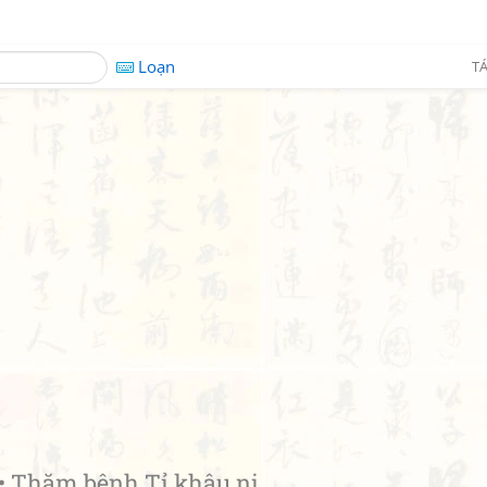
Loạn
TÁ
Thăm bệnh Tỉ khâu ni