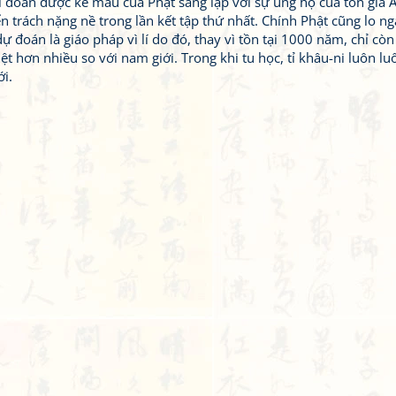
 ni đoàn được kế mẫu của Phật sáng lập với sự ủng hộ của tôn giả 
 trách nặng nề trong lần kết tập thứ nhất. Chính Phật cũng lo ng
ự đoán là giáo pháp vì lí do đó, thay vì tồn tại 1000 năm, chỉ cò
t hơn nhiều so với nam giới. Trong khi tu học, tỉ khâu-ni luôn lu
ới.