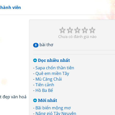
thành viên
☆
☆
☆
☆
☆
Chưa có đánh giá nào
bài thơ
8
Đọc nhiều nhất
-
Sapa chốn thần tiên
-
Quê em miền Tây
-
Mù Căng Chải
-
Tiên cảnh
-
Hồ Ba Bể
ét đẹp văn hoá
Mới nhất
-
Bãi biển mộng mơ
-
Nắng gió Tây Nguyên