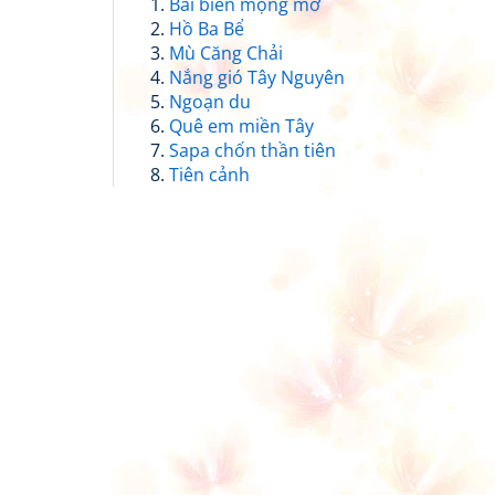
Bãi biển mộng mơ
Hồ Ba Bể
Mù Căng Chải
Nắng gió Tây Nguyên
Ngoạn du
Quê em miền Tây
Sapa chốn thần tiên
Tiên cảnh