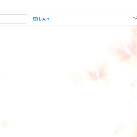
Loạn
TÁ