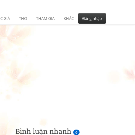
C GIẢ
THƠ
THAM GIA
KHÁC
Đăng nhập
Bình luận nhanh
0