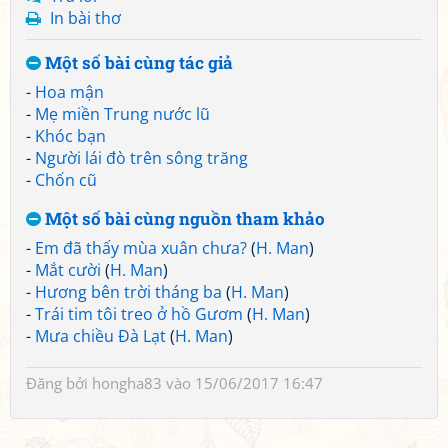
In bài thơ
Một số bài cùng tác giả
-
Hoa mận
-
Mẹ miền Trung nước lũ
-
Khóc bạn
-
Người lái đò trên sông trăng
-
Chốn cũ
Một số bài cùng nguồn tham khảo
-
Em đã thấy mùa xuân chưa?
(
H. Man
)
-
Mắt cười
(
H. Man
)
-
Hương bên trời tháng ba
(
H. Man
)
-
Trái tim tôi treo ở hồ Gươm
(
H. Man
)
-
Mưa chiều Đà Lạt
(
H. Man
)
Đăng bởi
hongha83
vào 15/06/2017 16:47