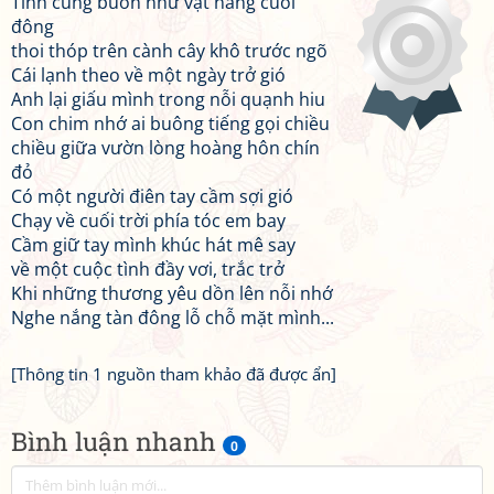
Tình cũng buồn như vạt nắng cuối
đông
thoi thóp trên cành cây khô trước ngõ
Cái lạnh theo về một ngày trở gió
Anh lại giấu mình trong nỗi quạnh hiu
Con chim nhớ ai buông tiếng gọi chiều
chiều giữa vườn lòng hoàng hôn chín
đỏ
Có một người điên tay cầm sợi gió
Chạy về cuối trời phía tóc em bay
Cầm giữ tay mình khúc hát mê say
về một cuộc tình đầy vơi, trắc trở
Khi những thương yêu dồn lên nỗi nhớ
Nghe nắng tàn đông lỗ chỗ mặt mình...
[Thông tin 1 nguồn tham khảo đã được ẩn]
Bình luận nhanh
0