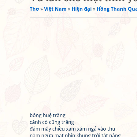
Thơ
»
Việt Nam
»
Hiện đại
»
Hồng Thanh Qu
bông huệ trắng
cánh cò cũng trắng
đám mây chiều xam xám ngả vào thu
nằm ngửa mặt nhìn khung trời tắt nắng