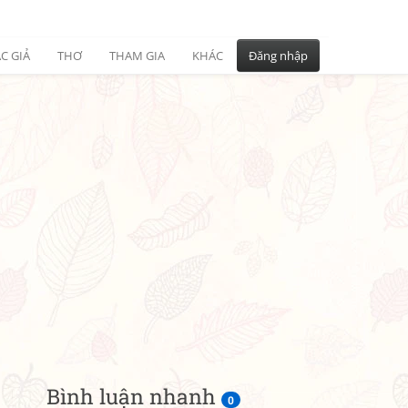
C GIẢ
THƠ
THAM GIA
KHÁC
Đăng nhập
Bình luận nhanh
0