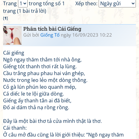
Trang
trong tổng số 1
Xếp theo:
trang (1 bài trả lời)
[
1
]
Phân tích bài Cái Giếng
Gửi bởi
Giống Tố
ngày 16/09/2023 10:22
Cái giếng
Ngõ ngay thăm thẳm tới nhà ông,
Giếng tót thanh thơi rất lạ lùng.
Cầu trắng phau phau hai ván ghép,
Nước trong leo lẻo một dòng thông.
Cỏ gà lún phún leo quanh mép,
Cá diếc le te lội giữa dòng.
Giếng ấy thanh tân ai đã biết,
Đố ai dám thả nạ rồng rồng.
Đây là một bài thơ tả cửa mình thật là thơ.
Cái thanh:
Ở câu mở đầu cũng là lời giới thiệu: “Ngõ ngay thăm