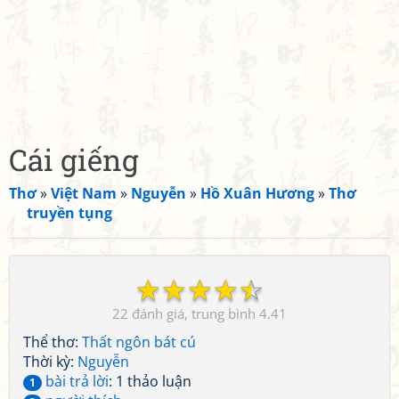
Cái giếng
Thơ
»
Việt Nam
»
Nguyễn
»
Hồ Xuân Hương
»
Thơ
truyền tụng
☆
☆
☆
☆
☆
22
4.41
Thể thơ:
Thất ngôn bát cú
Thời kỳ:
Nguyễn
bài trả lời
: 1 thảo luận
1