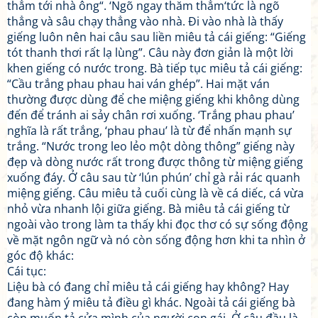
thẳm tới nhà ông“. ‘Ngõ ngay thăm thẳm‘tức là ngõ
thẳng và sâu chạy thẳng vào nhà. Đi vào nhà là thấy
giếng luôn nên hai câu sau liền miêu tả cái giếng: “Giếng
tót thanh thơi rất lạ lùng”. Câu này đơn giản là một lời
khen giếng có nước trong. Bà tiếp tục miêu tả cái giếng:
“Cầu trắng phau phau hai ván ghép”. Hai mặt ván
thường được dùng để che miệng giếng khi không dùng
đến để tránh ai sảy chân rơi xuống. ‘Trắng phau phau’
nghĩa là rất trắng, ‘phau phau’ là từ để nhấn mạnh sự
trắng. “Nước trong leo lẻo một dòng thông” giếng này
đẹp và dòng nước rất trong được thông từ miệng giếng
xuống đáy. Ở câu sau từ ‘lún phún’ chỉ gà rải rác quanh
miệng giếng. Câu miêu tả cuối cùng là về cá diếc, cá vừa
nhỏ vừa nhanh lội giữa giếng. Bà miêu tả cái giếng từ
ngoài vào trong làm ta thấy khi đọc thơ có sự sống động
về mặt ngôn ngữ và nó còn sống động hơn khi ta nhìn ở
góc độ khác:
Cái tục:
Liệu bà có đang chỉ miêu tả cái giếng hay không? Hay
đang hàm ý miêu tả điều gì khác. Ngoài tả cái giếng bà