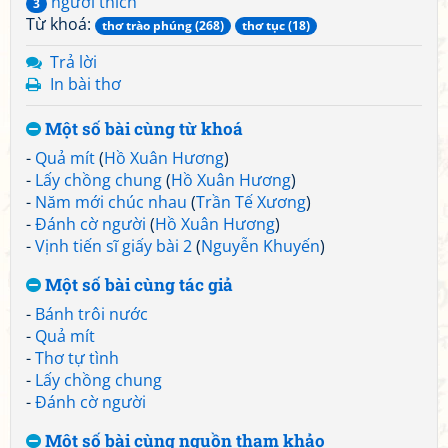
người thích
3
Từ khoá:
thơ trào phúng (268)
thơ tục (18)
Trả lời
In bài thơ
Một số bài cùng từ khoá
-
Quả mít
(
Hồ Xuân Hương
)
-
Lấy chồng chung
(
Hồ Xuân Hương
)
-
Năm mới chúc nhau
(
Trần Tế Xương
)
-
Đánh cờ người
(
Hồ Xuân Hương
)
-
Vịnh tiến sĩ giấy bài 2
(
Nguyễn Khuyến
)
Một số bài cùng tác giả
-
Bánh trôi nước
-
Quả mít
-
Thơ tự tình
-
Lấy chồng chung
-
Đánh cờ người
Một số bài cùng nguồn tham khảo