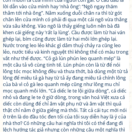
còn muốn tả cửa mình của người con gái. Ở câu đầu là
lời dẫn vào cửa mình hay ‘nhà ông’: “Ngõ ngay thăm
thẳm tới nhà ông”. Nằm xuống duỗi chân ra thì từ gót
chân lên cửa mình có phải đi qua một cái ngõ vừa thẳng
vừa sâu không. Vào ngõ là thấy giếng luôn nên bà đã
khen cái giếng này ‘rất lạ lùng’. Cầu được làm từ hai ván
ghép lại, bím cũng được làm từ hai môi lớn ghép lại.
Nước trong leo lẻo khác gì dâm thuỷ chảy ra cũng leo
lẻo, nước tiểu và kinh nguyệt thì không thể có màu trong
vắt như thế được. “Cỏ gà lún phún leo quanh mép” là
một câu tả vô cùng tinh tế. Lún phún còn là từ để nói
lông tóc mọc không đều và thưa thớt, bà dùng một từ tả
lông để miêu tả gà hay từ tả ấy đang miêu tả chính lông
của bà vì cỏ gà leo quanh mép cũng như lông mu chỉ
mọc quanh môi lớn. “Cá diếc le te lội giữa dòng”, cá diếc
nhỏ và đang le te ở giữ dòng, trong văn hoá Việt xưa cá
diếc còn dùng để chỉ âm vật phụ nữ và âm vật thì quả
thật chỉ nằm ở giữa giếng mà thôi. Tất cả cái tục mới nói
ở trên là do đầu tóc đen tối của tôi suy diễn hay là ý của
nhà thơ? Có những câu hai nghĩa thì tôi có thể đang đi
lệch hướng tác giả nhưng còn những câu một nghĩa thì