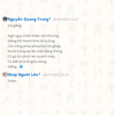
Nguyễn Quang Trung
28/06/2023 16:27
Cái giếng

Ngõ ngay thăm thẳm tới nhà ông,

Giếng tốt thanh thơi rất lạ lùng.

Cầu trắng phau phau hai ván ghép,

Nước trong leo lẻo một dòng thông.

Cỏ gà lún phún leo quanh mép,

Cá diếc le te lội giữa dòng.

Giếng… 
Shop Người Lớn
24/07/2022 23:10
Thâm