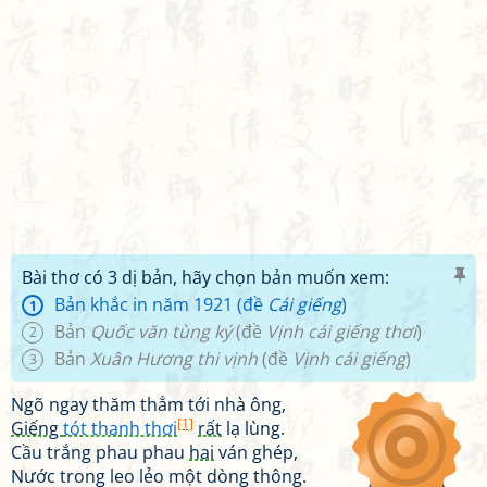
Bài thơ có 3 dị bản, hãy chọn bản muốn xem:
Bản khắc in năm 1921 (đề
Cái giếng
)
1
Bản
Quốc văn tùng ký
(đề
Vịnh cái giếng thơi
)
2
Bản
Xuân Hương thi vịnh
(đề
Vịnh cái giếng
)
3
Ngõ ngay thăm thẳm tới nhà ông,
[1]
Giếng
tót thanh thơi
rất
lạ lùng.
Cầu trắng phau phau
hai
ván ghép,
Nước trong leo lẻo một dòng thông.