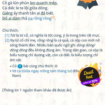
Cỏ gà lún phún
leo quanh mép
,
Cá diếc le te lội giữa dòng.
Giếng
ấy thanh tân ai
đã
biết,
[2]
Đố ai dám
thả
nạ
rồng rồng
.
Chú thích:
[1]
Tót
là từ cổ, có nghĩa là tột cùng, ý là trong trẻo rất mực.
[2]
Nạ
từ cổ chỉ mẹ,
rồng rồng
là cá quả, cá sộp con mới nở
sống thành đàn. Nhiều bản quốc ngữ ghi
dòng dòng/
đòng đòng
đều không đúng âm. Trong dân gian, cá sộp là
biểu tượng chỉ dương vật, còn cá diếc là biểu tượng chỉ
âm vật.
» Có
bài cùng chú thích:
1
Vè cá (Giữa ngày mồng tám tháng tư)
(Khuyết danh Việt
Nam)
[Thông tin 1 nguồn tham khảo đã được ẩn]