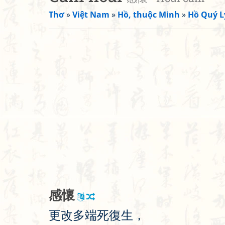
Thơ
»
Việt Nam
»
Hồ, thuộc Minh
»
Hồ Quý L
感
懷
更
改
多
端
死
復
生
，