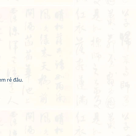
.
em rẻ đâu.