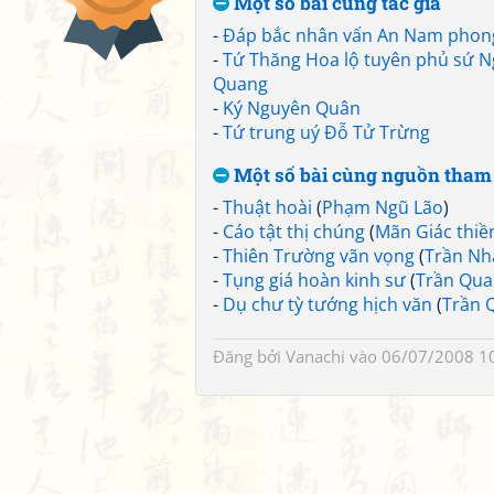
Một số bài cùng tác giả
-
Đáp bắc nhân vấn An Nam phon
-
Tứ Thăng Hoa lộ tuyên phủ sứ 
Quang
-
Ký Nguyên Quân
-
Tứ trung uý Đỗ Tử Trừng
Một số bài cùng nguồn tham
-
Thuật hoài
(
Phạm Ngũ Lão
)
-
Cáo tật thị chúng
(
Mãn Giác thiề
-
Thiên Trường vãn vọng
(
Trần Nh
-
Tụng giá hoàn kinh sư
(
Trần Qua
-
Dụ chư tỳ tướng hịch văn
(
Trần 
Đăng bởi
Vanachi
vào 06/07/2008 1