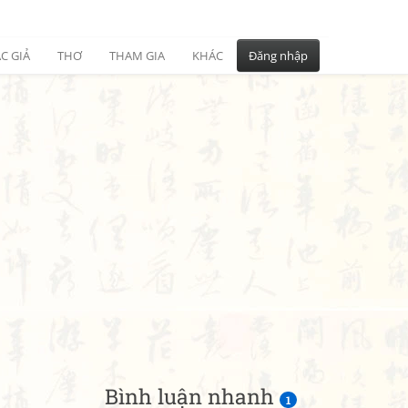
C GIẢ
THƠ
THAM GIA
KHÁC
Đăng nhập
Bình luận nhanh
1