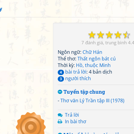
y
☆
☆
☆
☆
☆
7
4.
Ngôn ngữ:
Chữ Hán
Thể thơ:
Thất ngôn bát cú
Thời kỳ:
Hồ, thuộc Minh
bài trả lời
: 4 bản dịch
4
người thích
3
Tuyển tập chung
-
Thơ văn Lý Trần tập III (1978)
Trả lời
In bài thơ