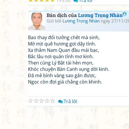
Trả lời
1
5.00
Bản dịch của
Lương Trọng Nhàn
Gửi bởi
Lương Trọng Nhàn
ngày 27/11/2
Bao thay đổi tưởng chết mà sinh,
Mờ mịt quê hương gợi dậy tình.
Xa thẳm Nam Quan đầu mái bạc,
Bắc lâu nơi quán tỉnh mơ kinh.
Thẹn cùng Lý Bật tài hèn mọn,
Khóc chuyện Bàn Canh vụng dời kinh.
Đã mẻ bình vàng sao gắn được,
Ngọc còn đợi giá chẳng còn khinh.
☆
☆
☆
☆
☆
Trả lời