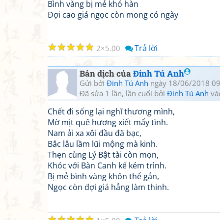
Bình vàng bị mẻ khó hàn
Đợi cao giá ngọc còn mong có ngày
☆
☆
☆
☆
☆
Trả lời
2
5.00
Bản dịch của
Đinh Tú Anh
Gửi bởi
Đinh Tú Anh
ngày 18/06/2018 09
Đã sửa 1 lần, lần cuối bởi
Đinh Tú Anh
và
Chết đi sống lại nghĩ thương mình,
Mờ mịt quê hương xiết mấy tình.
Nam ải xa xôi đầu đã bạc,
Bắc lâu lầm lũi mộng mà kinh.
Thẹn cùng Lý Bật tài còn mọn,
Khóc với Bàn Canh kế kém trình.
Bị mẻ bình vàng khôn thể gắn,
Ngọc còn đợi giá hẵng làm thinh.
☆
☆
☆
☆
☆