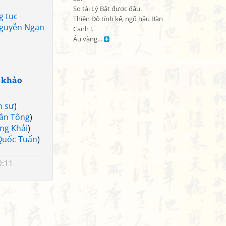
So tài Lý Bật được đâu.

g tục
Thiên Đô tính kế, ngõ hầu Bàn 
Nguyễn Ngạn
Canh !.

Âu vàng… 
 khảo
n sư
)
ân Tông
)
ng Khải
)
Quốc Tuấn
)
0:11