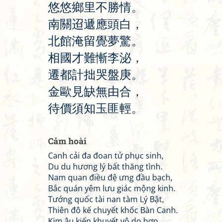
悠
悠
鄉
里
不
勝
情
。
南
關
迢
遞
應
頭
白
，
北
館
淹
留
覺
夢
驚
。
相
國
才
難
慚
李
泌
，
遷
都
計
拙
哭
盤
庚
。
金
歐
見
缺
無
由
合
，
待
價
須
知
玉
匪
輕
。
Cảm hoài
Canh cải đa đoan tử phục sinh,
Du du hương lý bất thăng tình.
Nam quan điều đệ ưng đầu bạch,
Bắc quán yêm lưu giác mộng kinh.
Tướng quốc tài nan tàm Lý Bật,
Thiên đô kế chuyết khốc Bàn Canh.
Kim âu kiến khuyết vô do hợp,