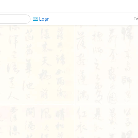
Loạn
TÁ