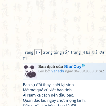
Trang
trong tổng số 1 trang (4 bài trả lời)
[
1
]
Bản dịch của
Như Quy
Gửi bởi
Vanachi
ngày 06/08/2008 01:42
Bao sự đổi thay, chết lại sinh,
Mờ mờ quê cũ xiết bao tình.
Ải Nam xa cách nên đầu bạc,
Quán Bắc lâu ngày chợt mộng kinh.
Cứu nước, tài hèn, thua Lý Bật,