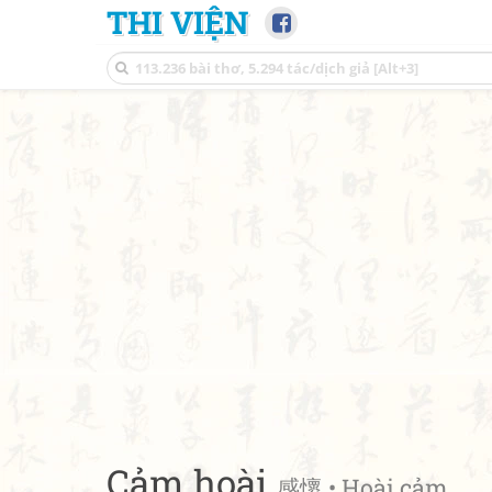
THI VIỆN
Cảm hoài
感懷 • Hoài cảm