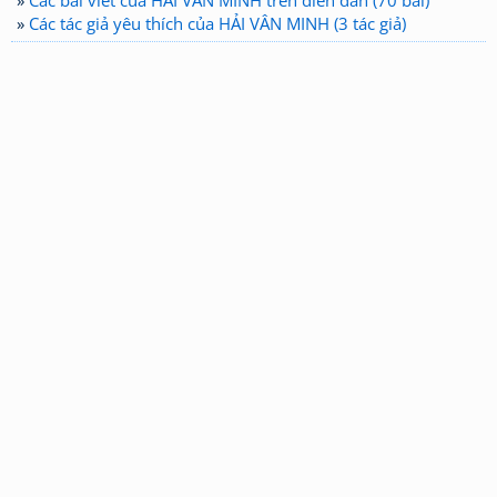
»
Các bài viết của HẢI VÂN MINH trên diễn đàn (70 bài)
»
Các tác giả yêu thích của HẢI VÂN MINH (3 tác giả)