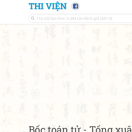
THI VIỆN
Bốc toán tử - Tống xu