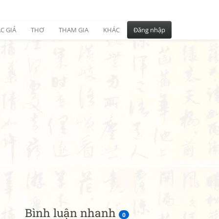
C GIẢ
THƠ
THAM GIA
KHÁC
Đăng nhập
Bình luận nhanh
0