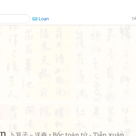
Loạn
TÁ
ân
卜算子－送春 • Bốc toán tử - Tiễn xuân