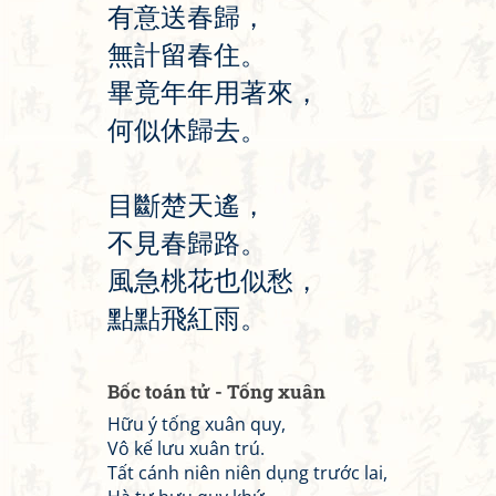
有
意
送
春
歸
，
無
計
留
春
住
。
畢
竟
年
年
用
著
來
，
何
似
休
歸
去
。
目
斷
楚
天
遙
，
不
見
春
歸
路
。
風
急
桃
花
也
似
愁
，
點
點
飛
紅
雨
。
Bốc toán tử - Tống xuân
Hữu ý tống xuân quy,
Vô kế lưu xuân trú.
Tất cánh niên niên dụng trước lai,