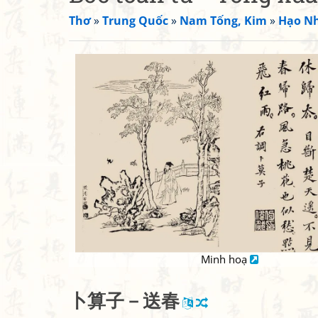
Thơ
»
Trung Quốc
»
Nam Tống, Kim
»
Hạo Nh
Minh hoạ
卜
算
子
－
送
春