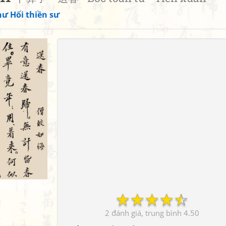
ư Hối thiền sư
☆
☆
☆
☆
☆
2
4.50