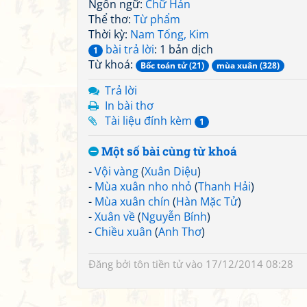
Ngôn ngữ:
Chữ Hán
Thể thơ:
Từ phẩm
Thời kỳ:
Nam Tống, Kim
bài trả lời
: 1 bản dịch
1
Từ khoá:
Bốc toán tử (21)
mùa xuân (328)
Trả lời
In bài thơ
Tài liệu đính kèm
1
Một số bài cùng từ khoá
-
Vội vàng
(
Xuân Diệu
)
-
Mùa xuân nho nhỏ
(
Thanh Hải
)
-
Mùa xuân chín
(
Hàn Mặc Tử
)
-
Xuân về
(
Nguyễn Bính
)
-
Chiều xuân
(
Anh Thơ
)
Đăng bởi
tôn tiền tử
vào 17/12/2014 08:28