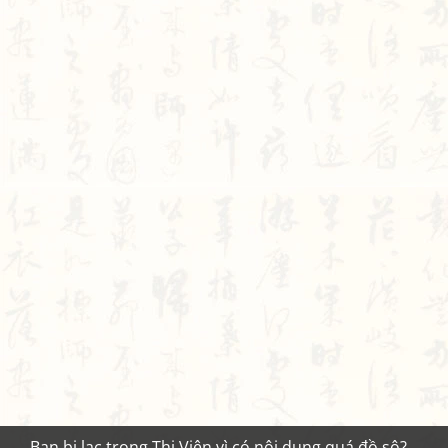
Bạn bị lạc trong Thi Viện vì có nội dung quá đồ sộ?