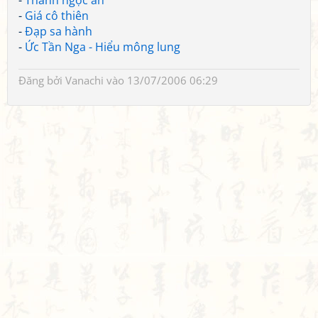
-
Thanh ngọc án
-
Giá cô thiên
-
Đạp sa hành
-
Ức Tần Nga - Hiểu mông lung
Đăng bởi
Vanachi
vào 13/07/2006 06:29