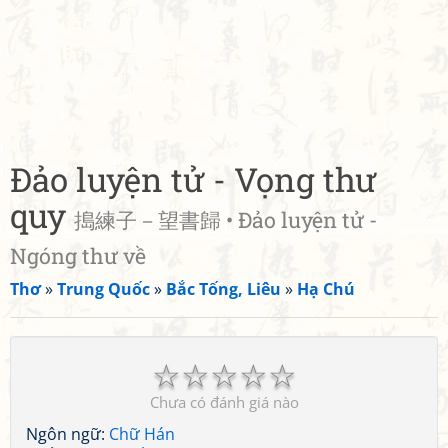
Đảo luyện tử - Vọng thư
quy
搗練子－望書歸 • Đảo luyện tử -
Ngóng thư về
Thơ
»
Trung Quốc
»
Bắc Tống, Liêu
»
Hạ Chú
☆
☆
☆
☆
☆
Chưa có đánh giá nào
Ngôn ngữ:
Chữ Hán