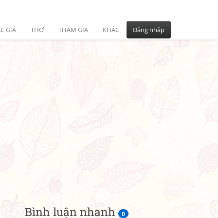
C GIẢ
THƠ
THAM GIA
KHÁC
Đăng nhập
Bình luận nhanh
0