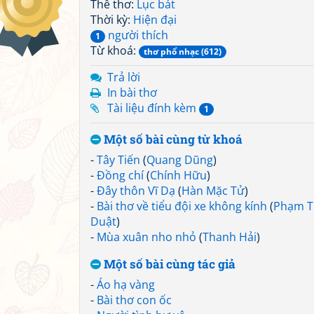
Thể thơ:
Lục bát
Thời kỳ:
Hiện đại
người thích
1
Từ khoá:
thơ phổ nhạc (612)
Trả lời
In bài thơ
Tài liệu đính kèm
1
Một số bài cùng từ khoá
-
Tây Tiến
(
Quang Dũng
)
-
Đồng chí
(
Chính Hữu
)
-
Đây thôn Vĩ Dạ
(
Hàn Mặc Tử
)
-
Bài thơ về tiểu đội xe không kính
(
Phạm T
Duật
)
-
Mùa xuân nho nhỏ
(
Thanh Hải
)
Một số bài cùng tác giả
-
Áo hạ vàng
-
Bài thơ con ốc