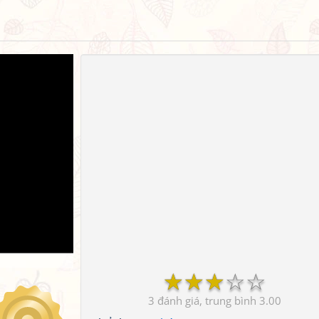
☆
☆
☆
☆
☆
3
3.00