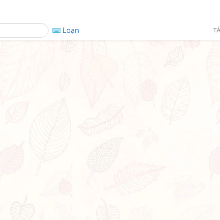
Loạn
TÁ