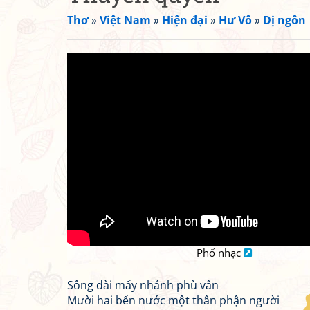
Thơ
»
Việt Nam
»
Hiện đại
»
Hư Vô
»
Dị ngôn
Phổ nhạc
Sông dài mấy nhánh phù vân
Mười hai bến nước một thân phận người