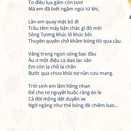
Tơ điều lụa gấm còn tươi
Mà em đã biết ngậm ngùi từ khi,
Lần em quay mặt bỏ đi
Trầu têm mấy bận chắc gì đỏ môi
Sông Tương khúc lở khúc bồi
Thuyền quyên chở khẳm bóng tôi qua cầu.
Vẳng trong ngọn sóng bạc đầu
Ầu ơ một điệu ca dao lạc vần
Em còn lạ chỗ lạ chân
Bước qua chưa khỏi nợ nần cưu mang.
Trời sinh em lắm hồng nhan
Để cho tơ nguyệt buộc ràng éo le
Cả đời mộng dệt duyên xe
Ngỡ ngàng như thể bóng đè chiêm bao…