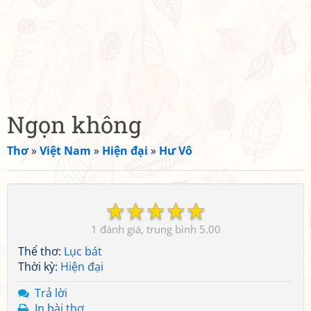
Ngọn không
Thơ
»
Việt Nam
»
Hiện đại
»
Hư Vô
☆
☆
☆
☆
☆
1
5.00
Thể thơ:
Lục bát
Thời kỳ:
Hiện đại
Trả lời
In bài thơ