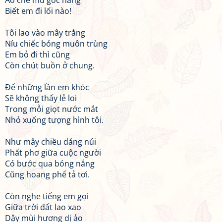
Áo che mù góc nắng
Biết em đi lối nào!
Tôi lao vào mây trắng
Níu chiếc bóng muôn trùng
Em bỏ đi thì cũng
Còn chút buồn ở chung.
Để những lần em khóc
Sẽ không thấy lẻ loi
Trong mỗi giọt nước mắt
Nhỏ xuống tượng hình tôi.
Như mây chiều dáng núi
Phất phơ giữa cuộc người
Có bước qua bóng nắng
Cũng hoang phế tả tơi.
Còn nghe tiếng em gọi
Giữa trời đất lao xao
Dậy mùi hương dị ảo