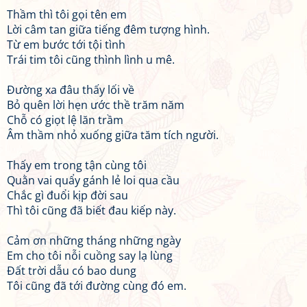
Thầm thì tôi gọi tên em
Lời câm tan giữa tiếng đêm tượng hình.
Từ em bước tới tội tình
Trái tim tôi cũng thình lình u mê.
Đường xa đâu thấy lối về
Bỏ quên lời hẹn ước thề trăm năm
Chỗ có giọt lệ lăn trầm
Âm thầm nhỏ xuống giữa tăm tích người.
Thấy em trong tận cùng tôi
Quằn vai quẩy gánh lẻ loi qua cầu
Chắc gì đuổi kịp đời sau
Thì tôi cũng đã biết đau kiếp này.
Cảm ơn những tháng những ngày
Em cho tôi nỗi cuồng say lạ lùng
Đất trời dẫu có bao dung
Tôi cũng đã tới đường cùng đó em.