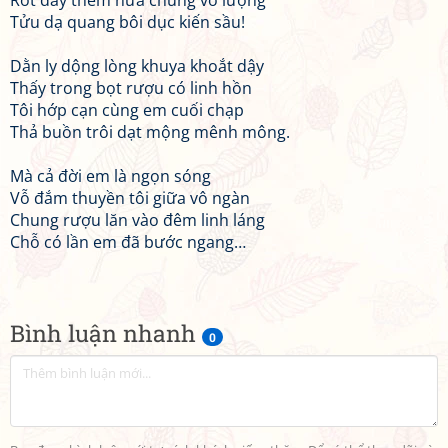
Rót đầy thêm nữa chung vô lượng
Tửu dạ quang bôi dục kiến sầu!
Dằn ly dộng lòng khuya khoắt dậy
Thấy trong bọt rượu có linh hồn
Tôi hớp cạn cùng em cuối chạp
Thả buồn trôi dạt mộng mênh mông.
Mà cả đời em là ngọn sóng
Vỗ đắm thuyền tôi giữa vô ngàn
Chung rượu lăn vào đêm linh láng
Chỗ có lần em đã bước ngang…
Bình luận nhanh
0