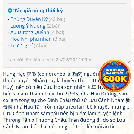
Tác giả cùng thời kỳ
-
Phùng Duyên Kỷ
(42 bài)
-
Lương Ý Nương
(2 bài)
-
Âu Dương Quýnh
(4 bài)
-
Hoa Nhị phu nhân
(3 bài)
-
Trương Bí
(7 bài)
Tạo bởi
tôn tiền tử
vào 23/02/2014 09:52
Hùng Hạo 熊皦 (có nơi chép là 熊皎) người núi Cửu Hoa,
thuộc huyện Nhân (nay là huyện Thanh Dương, tỉnh An
Huy), nên có hiệu Cửu Hoa sơn nhân 九華山人. Ông đỗ
tiến sĩ năm Thanh Thái thứ 2 (935) nhà Hậu Đường, sau
có làm tòng sự cho Đình Châu thứ sử Lưu Cảnh Nham 劉
景巖 nhà Hậu Tấn, rồi nhập triều làm bổ khuyết nhưng bị
Lưu Cảnh Nham sàm tấu nên bị biếm làm huyện lệnh
Thượng Tân ở Thương Châu. Trên đường đi, do sợ Lưu
Cảnh Nham báo hại nên ông bỏ trốn lên núi ẩn tích.