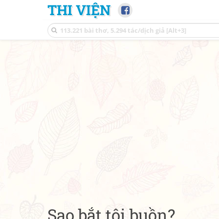
THI VIỆN
Sao bắt tôi buồn?