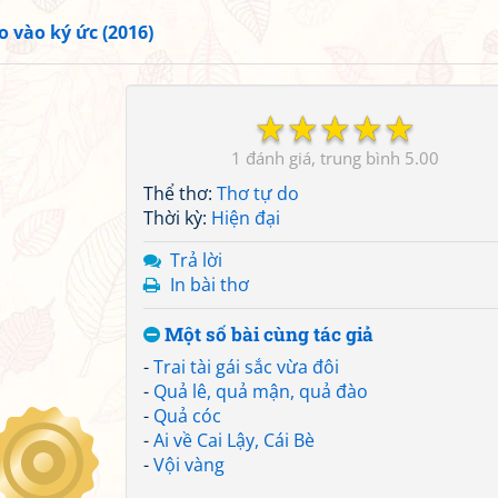
o vào ký ức (2016)
☆
☆
☆
☆
☆
1
5.00
Thể thơ:
Thơ tự do
Thời kỳ:
Hiện đại
Trả lời
In bài thơ
Một số bài cùng tác giả
-
Trai tài gái sắc vừa đôi
-
Quả lê, quả mận, quả đào
-
Quả cóc
-
Ai về Cai Lậy, Cái Bè
-
Vội vàng