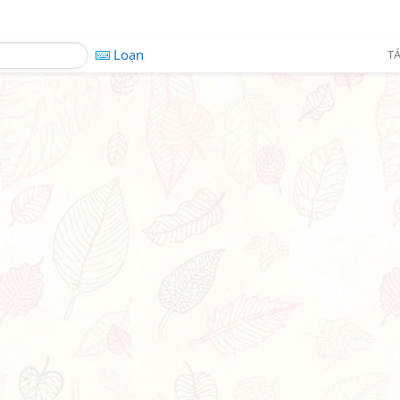
Loạn
TÁ