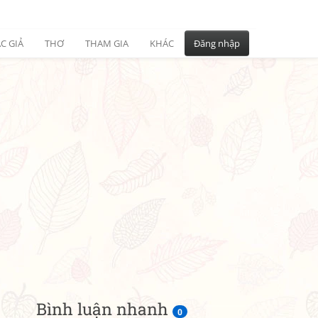
C GIẢ
THƠ
THAM GIA
KHÁC
Đăng nhập
Bình luận nhanh
0