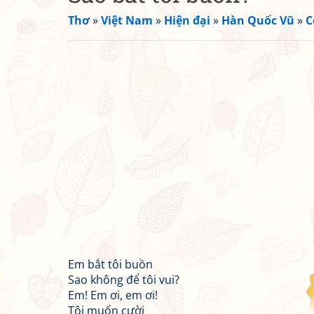
Thơ
»
Việt Nam
»
Hiện đại
»
Hàn Quốc Vũ
»
C
Em bắt tôi buồn
Sao không để tôi vui?
Em! Em ơi, em ơi!
Tôi muốn cười