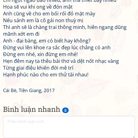
Em ngọt ngào bao nhiêu, anh tha thiết bấy nhiêu
Hoa sẽ vui khi ong về đón mật
Anh cũng về cho em bối rối đỏ mặt mày
Nếu sánh em là cô gái non thuỳ mị
Thì anh sẽ là chàng trai thông minh, hiên ngang dũng
mãnh xớt em đi
Anh - đại bàng, em có biết hay không?
Đừng vui lên khoe ra sắc đẹp lúc chẳng có anh
Đừng em nhé, xin đừng em nhé!
Hẹn đêm nay ta thêu bài thơ và dệt nốt nhạc vàng
Từng giai điệu khiến đời mê trí
Hạnh phúc nào cho em thử tài nhau!
Cái Bè, Tiền Giang, 2017
Bình luận nhanh
0