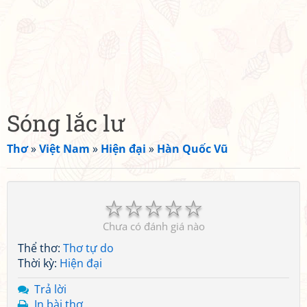
Sóng lắc lư
Thơ
»
Việt Nam
»
Hiện đại
»
Hàn Quốc Vũ
☆
☆
☆
☆
☆
Chưa có đánh giá nào
Thể thơ:
Thơ tự do
Thời kỳ:
Hiện đại
Trả lời
In bài thơ