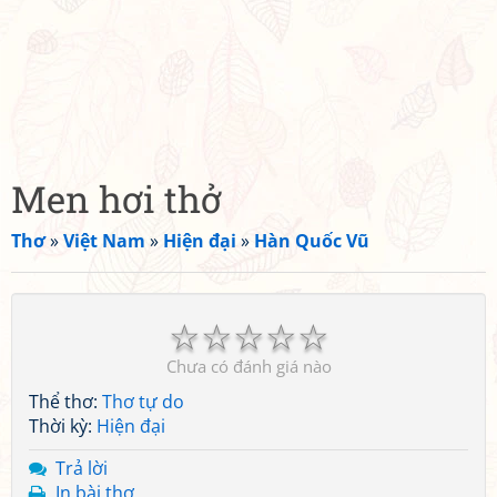
Men hơi thở
Thơ
»
Việt Nam
»
Hiện đại
»
Hàn Quốc Vũ
☆
☆
☆
☆
☆
Chưa có đánh giá nào
Thể thơ:
Thơ tự do
Thời kỳ:
Hiện đại
Trả lời
In bài thơ