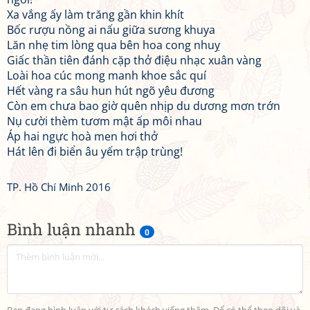
Xa vắng ấy làm trăng gần khin khít
Bốc rượu nồng ai nấu giữa sương khuya
Lăn nhẹ tim lòng qua bên hoa cong nhuỵ
Giấc thần tiên đánh cặp thở điệu nhạc xuân vàng
Loài hoa cúc mong manh khoe sắc quí
Hết vàng ra sâu hun hút ngõ yêu đương
Còn em chưa bao giờ quên nhịp du dương mơn trớn
Nụ cười thèm tươm mật ấp môi nhau
Áp hai ngực hoà men hơi thở
Hát lên đi biển âu yếm trập trùng!
TP. Hồ Chí Minh 2016
Bình luận nhanh
0