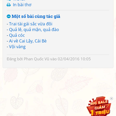
In bài thơ
Một số bài cùng tác giả
-
Trai tài gái sắc vừa đôi
-
Quả lê, quả mận, quả đào
-
Quả cóc
-
Ai về Cai Lậy, Cái Bè
-
Vội vàng
Đăng bởi
Phan Quốc Vũ
vào 02/04/2016 10:05