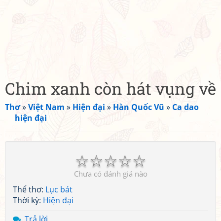
Chim xanh còn hát vụng về
Thơ
»
Việt Nam
»
Hiện đại
»
Hàn Quốc Vũ
»
Ca dao
hiện đại
☆
☆
☆
☆
☆
Chưa có đánh giá nào
Thể thơ:
Lục bát
Thời kỳ:
Hiện đại
Trả lời