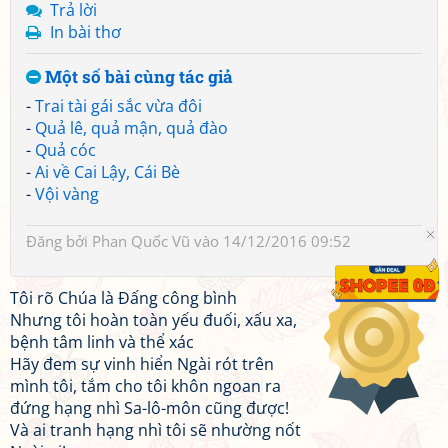
Trả lời
In bài thơ
Một số bài cùng tác giả
-
Trai tài gái sắc vừa đôi
-
Quả lê, quả mận, quả đào
-
Quả cóc
-
Ai về Cai Lậy, Cái Bè
-
Vội vàng
Đăng bởi
Phan Quốc Vũ
vào 14/12/2016 09:52
Tôi rõ Chúa là Đấng công bình
Nhưng tôi hoàn toàn yếu đuối, xấu xa,
bệnh tâm linh và thể xác
Hãy đem sự vinh hiển Ngài rót trên
mình tôi, tắm cho tôi khôn ngoan ra
đứng hạng nhì Sa-lô-môn cũng được!
Và ai tranh hạng nhì tôi sẽ nhường nốt