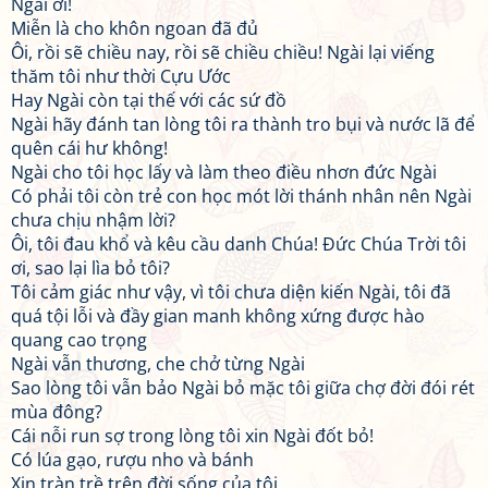
Ngài ơi!
Miễn là cho khôn ngoan đã đủ
Ôi, rồi sẽ chiều nay, rồi sẽ chiều chiều! Ngài lại viếng
thăm tôi như thời Cựu Ước
Hay Ngài còn tại thế với các sứ đồ
Ngài hãy đánh tan lòng tôi ra thành tro bụi và nước lã để
quên cái hư không!
Ngài cho tôi học lấy và làm theo điều nhơn đức Ngài
Có phải tôi còn trẻ con học mót lời thánh nhân nên Ngài
chưa chịu nhậm lời?
Ôi, tôi đau khổ và kêu cầu danh Chúa! Đức Chúa Trời tôi
ơi, sao lại lìa bỏ tôi?
Tôi cảm giác như vậy, vì tôi chưa diện kiến Ngài, tôi đã
quá tội lỗi và đầy gian manh không xứng được hào
quang cao trọng
Ngài vẫn thương, che chở từng Ngài
Sao lòng tôi vẫn bảo Ngài bỏ mặc tôi giữa chợ đời đói rét
mùa đông?
Cái nỗi run sợ trong lòng tôi xin Ngài đốt bỏ!
Có lúa gạo, rượu nho và bánh
Xin tràn trề trên đời sống của tôi