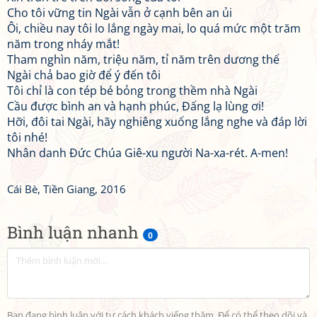
Cho tôi vững tin Ngài vẫn ở cạnh bên an ủi
Ôi, chiều nay tôi lo lắng ngày mai, lo quá mức một trăm
năm trong nháy mắt!
Tham nghìn năm, triệu năm, tỉ năm trên dương thế
Ngài chả bao giờ để ý đến tôi
Tôi chỉ là con tép bé bỏng trong thềm nhà Ngài
Cầu được bình an và hạnh phúc, Đấng lạ lùng ơi!
Hỡi, đôi tai Ngài, hãy nghiêng xuống lắng nghe và đáp lời
tôi nhé!
Nhân danh Đức Chúa Giê-xu người Na-xa-rét. A-men!
Cái Bè, Tiền Giang, 2016
Bình luận nhanh
0
Bạn đang bình luận với tư cách khách viếng thăm. Để có thể theo dõi và