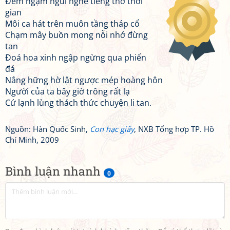
Đêm ngậm ngùi nghe tiếng thở thời
gian
Môi ca hát trên muôn tầng tháp cổ
Chạm mây buồn mong nỗi nhớ đừng
tan
Đoá hoa xinh ngập ngừng qua phiến
đá
Nắng hững hờ lật ngược mép hoàng hôn
Người của ta bây giờ trông rất lạ
Cứ lạnh lùng thách thức chuyện li tan.
Nguồn: Hàn Quốc Sinh,
Con hạc giấy
, NXB Tổng hợp TP. Hồ
Chí Minh, 2009
Bình luận nhanh
0