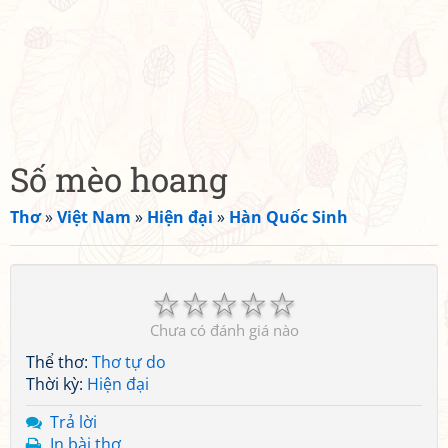
Số mèo hoang
Thơ
»
Việt Nam
»
Hiện đại
»
Hàn Quốc Sinh
☆
☆
☆
☆
☆
Chưa có đánh giá nào
Thể thơ:
Thơ tự do
Thời kỳ:
Hiện đại
Trả lời
In bài thơ