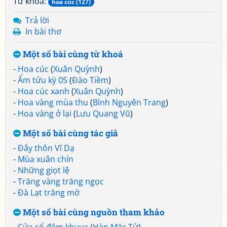
Từ khoá:
hoa cúc (127)
Trả lời
In bài thơ
Một số bài cùng từ khoá
-
Hoa cúc
(
Xuân Quỳnh
)
-
Ẩm tửu kỳ 05
(
Đào Tiềm
)
-
Hoa cúc xanh
(
Xuân Quỳnh
)
-
Hoa vàng mùa thu
(
Bình Nguyên Trang
)
-
Hoa vàng ở lại
(
Lưu Quang Vũ
)
Một số bài cùng tác giả
-
Đây thôn Vĩ Dạ
-
Mùa xuân chín
-
Những giọt lệ
-
Trăng vàng trăng ngọc
-
Đà Lạt trăng mờ
Một số bài cùng nguồn tham khảo