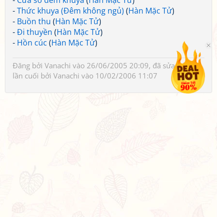
-
Cửa sổ đêm khuya
(
Hàn Mặc Tử
)
-
Thức khuya (Đêm không ngủ)
(
Hàn Mặc Tử
)
-
Buồn thu
(
Hàn Mặc Tử
)
-
Đi thuyền
(
Hàn Mặc Tử
)
-
Hồn cúc
(
Hàn Mặc Tử
)
Đăng bởi
Vanachi
vào 26/06/2005 20:09, đã sửa 1 lần,
lần cuối bởi
Vanachi
vào 10/02/2006 11:07