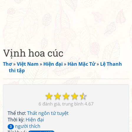
Vịnh hoa cúc
Thơ
»
Việt Nam
»
Hiện đại
»
Hàn Mặc Tử
»
Lệ Thanh
thi tập
☆
☆
☆
☆
☆
6
4.67
Thể thơ:
Thất ngôn tứ tuyệt
Thời kỳ:
Hiện đại
người thích
3