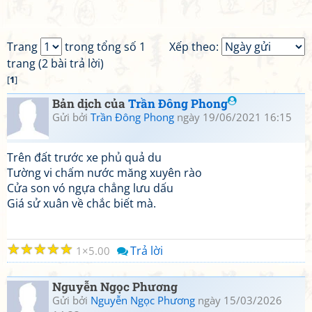
Trang
trong tổng số 1
Xếp theo:
trang (2 bài trả lời)
[
1
]
Bản dịch của
Trần Đông Phong
Gửi bởi
Trần Đông Phong
ngày 19/06/2021 16:15
Trên đất trước xe phủ quả du
Tường vi chấm nước măng xuyên rào
Cửa son vó ngựa chẳng lưu dấu
Giá sử xuân về chắc biết mà.
☆
☆
☆
☆
☆
Trả lời
1
5.00
Nguyễn Ngọc Phương
Gửi bởi
Nguyễn Ngọc Phương
ngày 15/03/2026