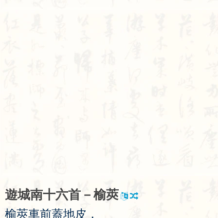
遊
城
南
十
六
首
－
榆
莢
榆
莢
車
前
蓋
地
皮
，