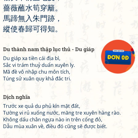
薔
薇
蘸
水
筍
穿
籬
。
馬
蹄
無
入
朱
門
跡
，
縱
使
春
歸
可
得
知
。
Du thành nam thập lục thủ - Du giáp
Du giáp xa tiền cái địa bì,
Sắc vi trám thuỷ duẩn xuyên ly.
Mã đề vô nhập chu môn tích,
Túng sử xuân quy khả đắc tri.
Dịch nghĩa
Trước xe quả du phủ kín mặt đất,
Tường vi rủ xuống nước, măng tre xuyên hàng rào.
Không dấu chân ngựa nào in trên cổng đỏ,
Dẫu mùa xuân về, điều đó cũng sẽ được biết.