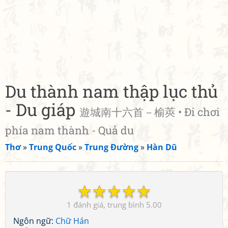
Du thành nam thập lục thủ
- Du giáp
遊城南十六首－榆莢 • Đi chơi
phía nam thành - Quả du
Thơ
»
Trung Quốc
»
Trung Đường
»
Hàn Dũ
☆
☆
☆
☆
☆
1
5.00
Ngôn ngữ:
Chữ Hán