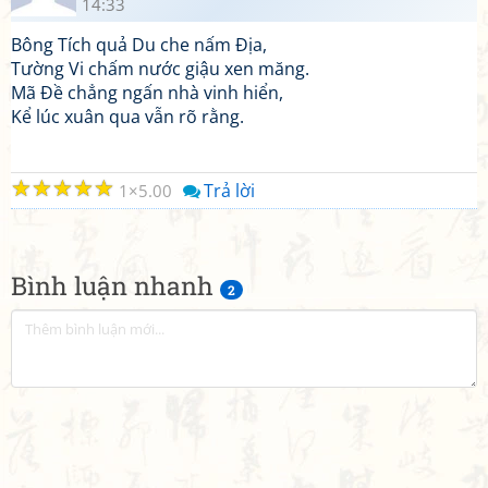
14:33
Bông Tích quả Du che nấm Địa,
Tường Vi chấm nước giậu xen măng.
Mã Đề chẳng ngấn nhà vinh hiển,
Kể lúc xuân qua vẫn rõ rằng.
☆
☆
☆
☆
☆
Trả lời
1
5.00
Bình luận nhanh
2