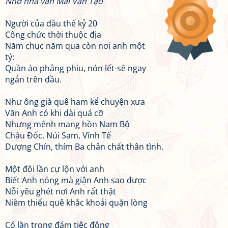
Nhớ nhà văn Mai Văn Tạo
Người của đầu thế kỷ 20
Công chức thời thuộc địa
Năm chục năm qua còn nơi anh một
tý:
Quần áo phẳng phiu, nón lết-sê ngay
ngắn trên đầu.
Như ông già quê ham kể chuyện xưa
Văn Anh có khi dài quá cỡ
Nhưng mênh mang hồn Nam Bộ
Châu Đốc, Núi Sam, Vĩnh Tế
Dượng Chín, thím Ba chân chất thân tình.
Một đôi lần cự lộn với anh
Biết Anh nóng mà giận Anh sao được
Nỗi yêu ghét nơi Anh rất thật
Niềm thiếu quê khắc khoải quặn lòng
Có lần trong đám tiệc đông