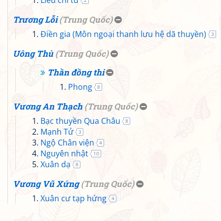
Liễu chi từ
2
Trương Lỗi
(
Trung Quốc
)
Điền gia (Môn ngoại thanh lưu hệ dã thuyền)
3
Uông Thù
(
Trung Quốc
)
Thần đồng thi
Phong
8
Vương An Thạch
(
Trung Quốc
)
Bạc thuyền Qua Châu
8
Mạnh Tử
3
Ngộ Chân viện
4
Nguyên nhật
10
Xuân dạ
8
Vương Vũ Xứng
(
Trung Quốc
)
Xuân cư tạp hứng
4