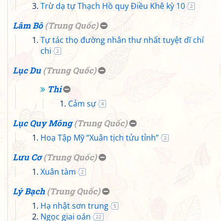
Trừ dạ tự Thạch Hồ quy Điều Khê kỳ 10
2
Lâm Bô
(
Trung Quốc
)
Tự tác thọ đường nhân thư nhất tuyệt dĩ chí
chi
2
Lục Du
(
Trung Quốc
)
Thi
Cảm sự
4
Lục Quy Mông
(
Trung Quốc
)
Hoạ Tập Mỹ “Xuân tịch tửu tỉnh”
2
Lưu Cơ
(
Trung Quốc
)
Xuân tàm
2
Lý Bạch
(
Trung Quốc
)
Hạ nhật sơn trung
5
Ngọc giai oán
22