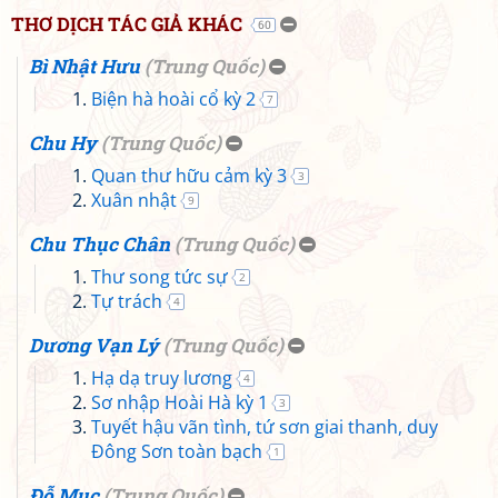
THƠ DỊCH TÁC GIẢ KHÁC
60
Bì Nhật Hưu
(
Trung Quốc
)
Biện hà hoài cổ kỳ 2
7
Chu Hy
(
Trung Quốc
)
Quan thư hữu cảm kỳ 3
3
Xuân nhật
9
Chu Thục Chân
(
Trung Quốc
)
Thư song tức sự
2
Tự trách
4
Dương Vạn Lý
(
Trung Quốc
)
Hạ dạ truy lương
4
Sơ nhập Hoài Hà kỳ 1
3
Tuyết hậu vãn tình, tứ sơn giai thanh, duy
Đông Sơn toàn bạch
1
Đỗ Mục
(
Trung Quốc
)