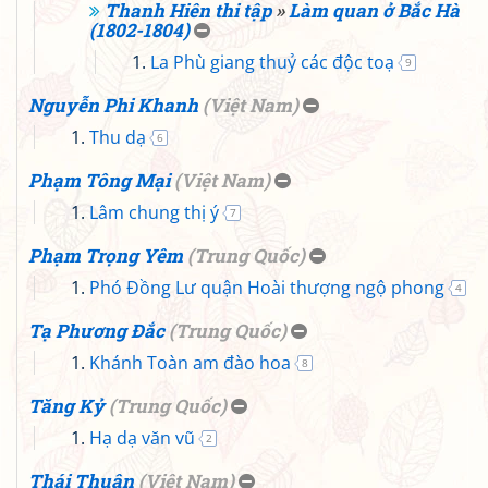
Thanh Hiên thi tập
»
Làm quan ở Bắc Hà
(1802-1804)
La Phù giang thuỷ các độc toạ
9
Nguyễn Phi Khanh
(
Việt Nam
)
Thu dạ
6
Phạm Tông Mại
(
Việt Nam
)
Lâm chung thị ý
7
Phạm Trọng Yêm
(
Trung Quốc
)
Phó Đồng Lư quận Hoài thượng ngộ phong
4
Tạ Phương Đắc
(
Trung Quốc
)
Khánh Toàn am đào hoa
8
Tăng Kỷ
(
Trung Quốc
)
Hạ dạ văn vũ
2
Thái Thuận
(
Việt Nam
)