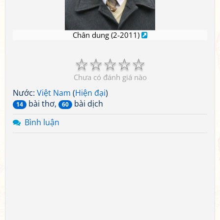
Chân dung (2-2011)
☆
☆
☆
☆
☆
Chưa có đánh giá nào
Nước:
Việt Nam
(
Hiện đại
)
bài thơ,
bài dịch
14
60
Bình luận