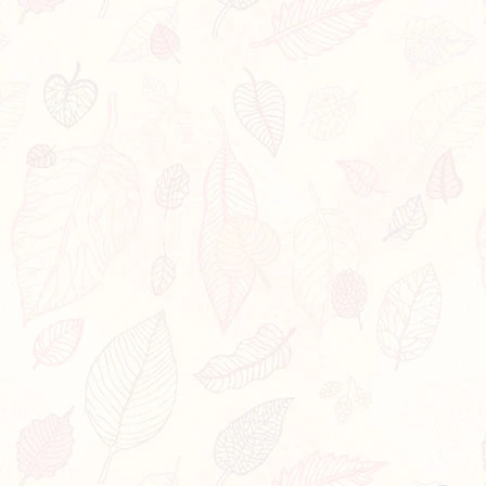
Bạn bị lạc trong Thi Viện vì có nội dung quá đồ sộ?
Chỉ dẫn làm quen
Xem sau