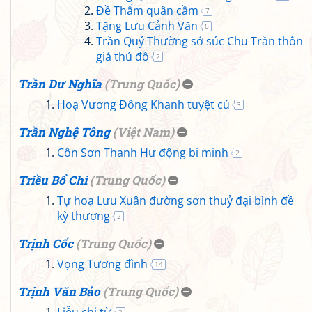
Đề Thẩm quân cầm
7
Tặng Lưu Cảnh Văn
6
Trần Quý Thường sở súc Chu Trần thôn
giá thú đồ
2
Trần Dư Nghĩa
(
Trung Quốc
)
Hoạ Vương Đông Khanh tuyệt cú
3
Trần Nghệ Tông
(
Việt Nam
)
Côn Sơn Thanh Hư động bi minh
2
Triều Bổ Chi
(
Trung Quốc
)
Tự hoạ Lưu Xuân đường sơn thuỷ đại bình đề
kỳ thượng
2
Trịnh Cốc
(
Trung Quốc
)
Vọng Tương đình
14
Trịnh Văn Bảo
(
Trung Quốc
)