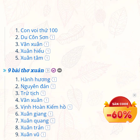
Con voi thứ 100
Du Côn Sơn
1
Vãn xuân
1
Xuân hiểu
1
Xuân tâm
1
9 bài thơ xuân
9
Hành hương
1
Nguyên đán
1
Trừ tịch
1
Vãn xuân
1
Vịnh Hoàn Kiếm hồ
1
Xuân giang
1
Xuân quang
1
Xuân trản
1
Xuân vũ
1