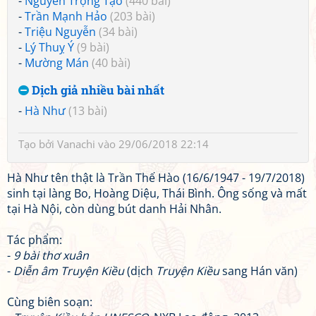
-
Nguyễn Trọng Tạo
(440 bài)
-
Trần Mạnh Hảo
(203 bài)
-
Triệu Nguyễn
(34 bài)
-
Lý Thuỵ Ý
(9 bài)
-
Mường Mán
(40 bài)
Dịch giả nhiều bài nhất
-
Hà Như
(13 bài)
Tạo bởi
Vanachi
vào 29/06/2018 22:14
Hà Như tên thật là Trần Thế Hào (16/6/1947 - 19/7/2018)
sinh tại làng Bo, Hoàng Diệu, Thái Bình. Ông sống và mất
tại Hà Nội, còn dùng bút danh Hải Nhân.
Tác phẩm:
-
9 bài thơ xuân
-
Diễn âm Truyện Kiều
(dịch
Truyện Kiều
sang Hán văn)
Cùng biên soạn: