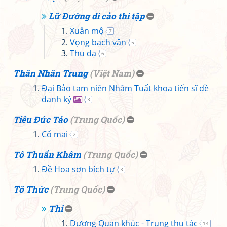
Lữ Đường di cảo thi tập
Xuân mộ
7
Vọng bạch vân
5
Thu dạ
6
Thân Nhân Trung
(
Việt Nam
)
Đại Bảo tam niên Nhâm Tuất khoa tiến sĩ đề
danh ký
3
Tiêu Đức Tảo
(
Trung Quốc
)
Cổ mai
2
Tô Thuấn Khâm
(
Trung Quốc
)
Đề Hoa sơn bích tự
3
Tô Thức
(
Trung Quốc
)
Thi
Dương Quan khúc - Trung thu tác
14