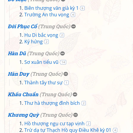
Biên thượng văn già kỳ 1
6
Trường An thu vọng
4
Đới Phục Cổ
(
Trung Quốc
)
Hu Di bắc vọng
2
Ký hứng
2
Hàn Dũ
(
Trung Quốc
)
Sơ xuân tiểu vũ
14
Hàn Duy
(
Trung Quốc
)
Thành tây thư sự
1
Khấu Chuẩn
(
Trung Quốc
)
Thư hà thượng đình bích
2
Khương Quỳ
(
Trung Quốc
)
Hồ thượng ngụ cư tạp vịnh
2
Trừ dạ tự Thạch Hồ quy Điều Khê kỳ 01
4