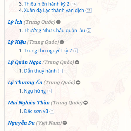
Thiếu niên hành kỳ 2
16
Xuân dạ Lạc thành văn địch
25
Lý Ích
(
Trung Quốc
)
Thướng Nhữ Châu quận lâu
2
Lý Kiệu
(
Trung Quốc
)
Trung thu nguyệt kỳ 2
6
Lý Quần Ngọc
(
Trung Quốc
)
Dẫn thuỷ hành
3
Lý Thương Ẩn
(
Trung Quốc
)
Ngụ hứng
6
Mai Nghiêu Thần
(
Trung Quốc
)
Đắc sơn vũ
2
Nguyễn Du
(
Việt Nam
)