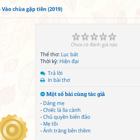
»
Vào chùa gặp tiên (2019)
☆
☆
☆
☆
☆
Chưa có đánh giá nào
Thể thơ:
Lục bát
Thời kỳ:
Hiện đại
Trả lời
In bài thơ
Một số bài cùng tác giả
-
Dáng mẹ
-
Chiếc lá lìa cành
-
Chủ quyền biển đảo
-
Mẹ tôi
-
Ánh trăng bên thềm