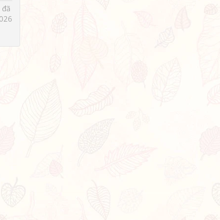
 đã
026