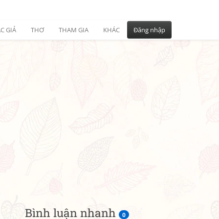
C GIẢ
THƠ
THAM GIA
KHÁC
Đăng nhập
Bình luận nhanh
0