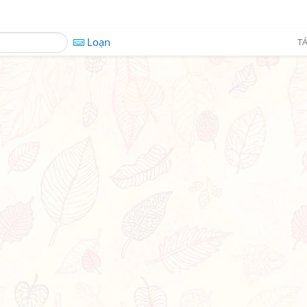
Loạn
TÁ