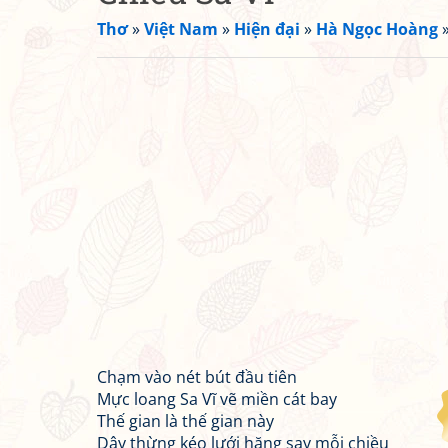
Thơ
»
Việt Nam
»
Hiện đại
»
Hà Ngọc Hoàng
Chạm vào nét bút đầu tiên
Mực loang Sa Vĩ vẽ miền cát bay
Thế gian là thế gian này
Dây thừng kéo lưới hăng say mỗi chiều