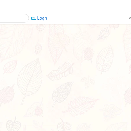
Loạn
TÁ