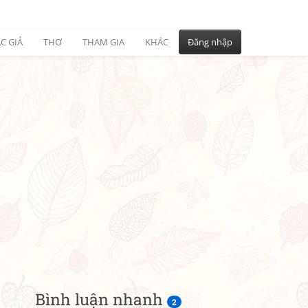
C GIẢ
THƠ
THAM GIA
KHÁC
Đăng nhập
Bình luận nhanh
2