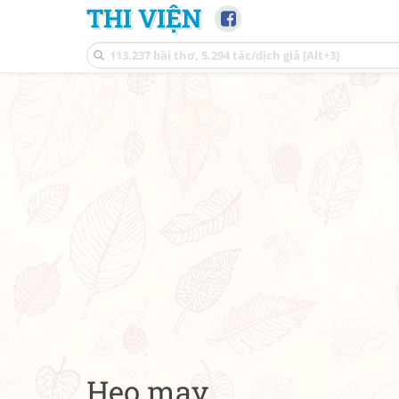
THI VIỆN
Heo may