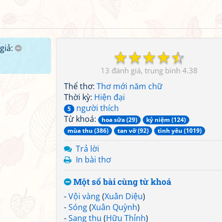
giả:
☆
☆
☆
☆
☆
13
4.38
Thể thơ:
Thơ mới năm chữ
Thời kỳ:
Hiện đại
người thích
5
Từ khoá:
hoa sữa (29)
kỷ niệm (124)
mùa thu (386)
tan vỡ (92)
tình yêu (1019)
Trả lời
In bài thơ
Một số bài cùng từ khoá
-
Vội vàng
(
Xuân Diệu
)
-
Sóng
(
Xuân Quỳnh
)
-
Sang thu
(
Hữu Thỉnh
)