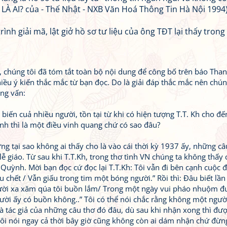
LÀ AI? của - Thế Nhật - NXB Văn Hoá Thông Tin Hà Nội 1994
nh giải mã, lật giở hồ sơ tư liệu của ông TĐT lại thấy trong
 chúng tôi đã tóm tắt toàn bộ nội dung để công bố trên báo Than
hiều ý kiến thắc mắc từ bạn đọc. Do là giải đáp thắc mắc nên chún
ỏng vấn:
biến cuả nhiều người, tồn tại từ khi có hiện tượng T.T. Kh cho đế
nh thì là một điều vinh quang chứ có sao đâu?
g tại sao không ai thấy cho là vào cái thời kỳ 1937 ấy, những câ
 lễ giáo. Từ sau khi T.T.Kh, trong thơ tình VN chúng ta không thấy 
Quỳnh. Mời bạn đọc cứ đọc lại T.T.Kh: Tôi vẫn đi bên cạnh cuộc đờ
u chết / Vẫn giấu trong tim một bóng người.” Rồi thì: Đâu biết lần
gười xa xăm qúa tôi buồn lắm/ Trong một ngày vui pháo nhuộm 
người ấy có buồn không..” Tôi có thể nói chắc rằng không một ngườ
tác giả của những câu thơ đó đâu, dù sau khi nhận xong thì đượ
Tôi nói ngay cả thời bây giờ cũng không còn ai dám nhận chứ đừng