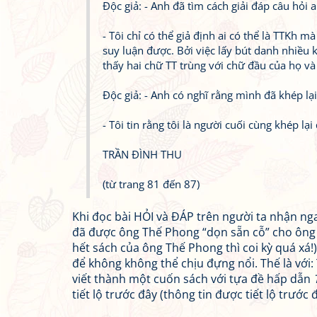
Độc giả: - Anh đã tìm cách giải đáp câu hỏi
- Tôi chỉ có thể giả định ai có thể là TTKh m
suy luận được. Bởi việc lấy bút danh nhiều 
thấy hai chữ TT trùng với chữ đầu của họ và
Độc giả: - Anh có nghĩ rằng mình đã khép lạ
- Tôi tin rằng tôi là người cuối cùng khép l
TRẦN ĐÌNH THU
(từ trang 81 đến 87)
Khi đọc bài HỎI và ĐÁP trên người ta nhận nga
đã được ông Thế Phong “dọn sẵn cỗ” cho ông rồi
hết sách của ông Thế Phong thì coi kỳ quá xá!
để không không thể chịu đựng nổi. Thế là vớ
viết thành một cuốn sách với tựa đề hấp dẫn
tiết lộ trước đây (thông tin được tiết lộ trướ