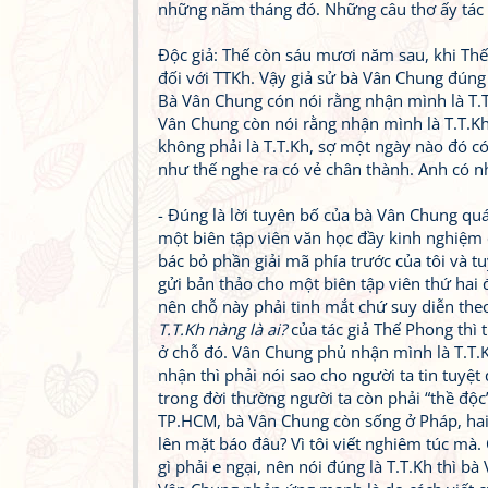
những năm tháng đó. Những câu thơ ấy tác 
Độc giả: Thế còn sáu mươi năm sau, khi Thế 
đối với TTKh. Vậy giả sử bà Vân Chung đúng 
Bà Vân Chung cón nói rằng nhận mình là T.T
Vân Chung còn nói rằng nhận mình là T.T.K
không phải là T.T.Kh, sợ một ngày nào đó có
như thế nghe ra có vẻ chân thành. Anh có nh
- Đúng là lời tuyên bố của bà Vân Chung qu
một biên tập viên văn học đầy kinh nghiệm 
bác bỏ phần giải mã phía trước của tôi và t
gửi bản thảo cho một biên tập viên thứ hai đ
nên chỗ này phải tinh mắt chứ suy diễn theo
T.T.Kh nàng là ai?
của tác giả Thế Phong thì 
ở chỗ đó. Vân Chung phủ nhận mình là T.T.K
nhận thì phải nói sao cho người ta tin tuyệt
trong đời thường người ta còn phải “thề độ
TP.HCM, bà Vân Chung còn sống ở Pháp, hai 
lên mặt báo đâu? Vì tôi viết nghiêm túc mà.
gì phải e ngại, nên nói đúng là T.T.Kh thì b