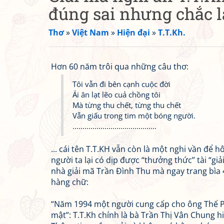
đúng sai nhưng chắc l
Thơ
»
Việt Nam
»
Hiện đại
»
T.T.Kh.
Hơn 60 năm trôi qua những câu thơ:
Tôi vẫn đi bên cạnh cuộc đời
Ái ân lạt lẽo cuả chồng tôi
Mà từng thu chết, từng thu chết
Vẫn giấu trong tim một bóng người.
..........................................
... cái tên T.T.KH vẫn còn là một nghi vần để 
người ta lại có dịp được “thưởng thức” tài “giả
nhà giải mã Trần Đình Thu mà ngay trang bìa
hàng chữ:
“Năm 1994 một người cung cấp cho ông Thế 
mật”: T.T.Kh chính là bà Trần Thị Vân Chung h