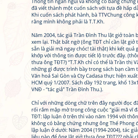
Thông tin ngắn ngủi và không có bằng chứn
đã viết thành một cuốn sách với tựa đề hấp d
Khi cuốn sách phát hành, bà TTVChung công 
rằng mình không phải là T.T.Kh.
Năm 2004, tác giả Trần Đình Thu lật giở toàn b
xem lại. Thật bất ngờ (ông TĐT chỉ cần lật giở 
sẵn là giải mã ngay chóc! tài thật) khi kết quả
khớp với thông tin được tiết lộ trước đây. (thô
thưa ông TĐT?) “T.T.Kh chỉ có thể là Trần thị 
những gì được trình bầy trong sách bạn cầm t
Văn hoá Saì Gòn và Cty Cadasa thực hiện xuất
HCM quý 1/2007. Sách dầy 192 trang, khổ 13x
VNĐ - “tác giả” Trần Đình Thu.).
Chỉ với những dòng chữ trên đây người đọc đã
rối rắm mập mờ trong công cuộc “giải mã vĩ đ
TĐT: lập luận ở trên thì vào năm 1994 với thôn
không có bằng chứng nhưng ông Thế Phong đã
lập luận ở dưới: Năm 2004 (1994-2004), tác giả 
liệu nào để ông lật giở thưa ông TĐT??? phải c