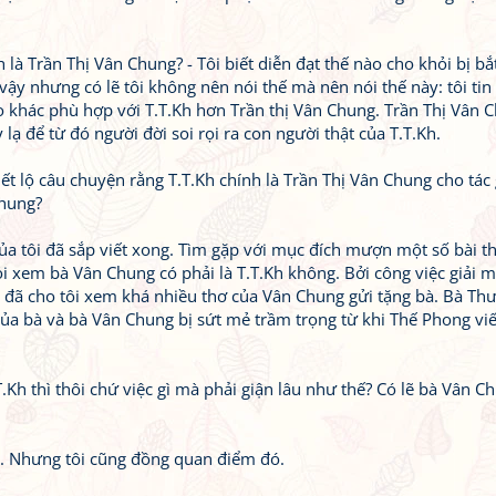
h là Trần Thị Vân Chung? - Tôi biết diễn đạt thế nào cho khỏi bị b
vậy nhưng có lẽ tôi không nên nói thế mà nên nói thế này: tôi tin
o khác phù hợp với T.T.Kh hơn Trần thị Vân Chung. Trần Thị Vân C
lạ để từ đó người đời soi rọi ra con người thật của T.T.Kh.
iết lộ câu chuyện rằng T.T.Kh chính là Trần Thị Vân Chung cho tác 
Chung?
của tôi đã sắp viết xong. Tìm gặp với mục đích mượn một số bài t
 xem bà Vân Chung có phải là T.T.Kh không. Bởi công việc giải m
h đã cho tôi xem khá nhiều thơ của Vân Chung gửi tặng bà. Bà Th
của bà và bà Vân Chung bị sứt mẻ trầm trọng từ khi Thế Phong vi
.Kh thì thôi chứ việc gì mà phải giận lâu như thế? Có lẽ bà Vân Ch
ôi. Nhưng tôi cũng đồng quan điểm đó.