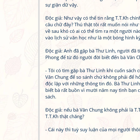
sự giận dữ vậy.
Độc giả: Như vậy có thể tin rằng T.T.Kh chín
câu chữ đây? Thú thật tôi rất muốn nói như 
về sau khó có ai có thể tìm ra một người nà
vào lịch sử văn học như là một bóng hình kỳ 
Độc giả: Anh đã gặp bà Thư Linh, người đã t
Phong để từ đó người đời biết đến bà Vân 
- Tôi có tìm gặp bà Thư Linh khi cuốn sách 
Vân Chung để so sánh chứ không phải để hỏi
độc lập với những thông tin đó. Bà Thư Lin
biết bà rất buồn vì mười năm nay tình bạn 
sách.
Độc giả: nếu bà Vân Chung không phải là T.T
T.T.Kh thật chăng?
- Cái này thì tuỳ suy luận của mọi người th