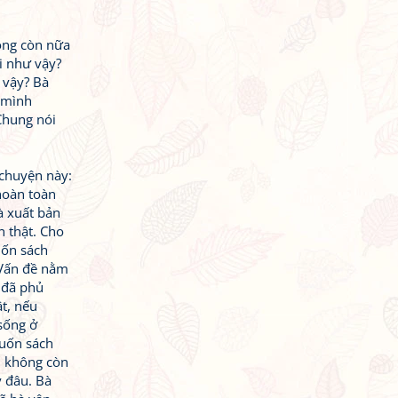
hông còn nữa
i như vậy?
 vậy? Bà
 mình
 Chung nói
 chuyện này:
hoàn toàn
à xuất bản
n thật. Cho
uốn sách
 Vấn đề nằm
 đã phủ
ật, nếu
sống ở
cuốn sách
, không còn
ý đâu. Bà