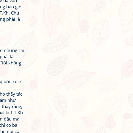
ẽ bà vân
ông bao giờ
.T.Kh. Chứ
ng phải là
ào những chi
phải là
 “tôi không
bị bức xúc?
cho thấy tác
u ám như
 thấy rằng,
ải là T.T.Kh
hẩm đâu mà
chỉ có bà
thì mới có