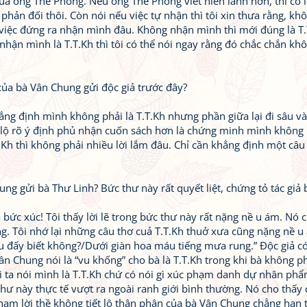
a ông Thế Phong. Nếu ông Thế Phong viết hiền lành hơn, thì có l
ản đối thôi. Còn nói nếu việc tự nhận thì tôi xin thưa rằng, kh
 việc đứng ra nhận mình đâu. Không nhận mình thì mới đúng là T
nhận mình là T.T.Kh thì tôi có thể nói ngay rằng đó chắc chắn khô
của bà Vân Chung gửi độc giả trước đây?
ẳng định mình không phải là T.T.Kh nhưng phần giữa lại đi sâu v
 lộ rõ ý định phủ nhận cuốn sách hơn là chứng minh mình không 
T.Kh thì không phải nhiều lời lắm đâu. Chỉ cần khẳng định một câu
ng gửi bà Thư Linh? Bức thư này rất quyết liệt, chứng tỏ tác giả 
à bức xúc! Tôi thấy lời lẽ trong bức thư này rất nặng nề u ám. Nó 
ng. Tôi nhớ lại những câu thơ cuả T.T.Kh thuở xưa cũng nặng nề 
au đấy biết không?/Dưới giàn hoa máu tiếng mưa rung.” Độc giả có
ân Chung nói là “vu khống” cho bà là T.T.Kh trong khi bà không ph
ười ta nói mình là T.T.Kh chứ có nói gì xúc phạm danh dự nhân p
thư này thực tế vượt ra ngoài ranh giới bình thường. Nó cho thấy 
hạm lời thề không tiết lộ thân phận của bà Vân Chung chẳng hạn 