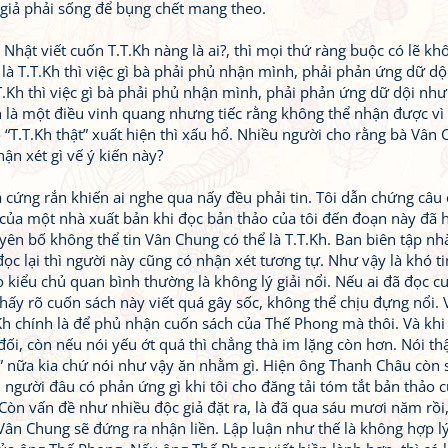
giả phải sống để bụng chết mang theo.
Nhật viết cuốn T.T.Kh nàng là ai?, thì mọi thứ ràng buộc có lẽ k
là T.T.Kh thì việc gì bà phải phủ nhận mình, phải phản ứng dữ dộ
.Kh thì việc gì bà phải phủ nhận mình, phải phản ứng dữ dội như
h là một điều vinh quang nhưng tiếc rằng không thể nhận được vì
 “T.T.Kh thật” xuất hiện thì xấu hổ. Nhiều người cho rằng bà Vân
ận xét gì vế ý kiến này?
á cứng rắn khiến ai nghe qua nấy đều phải tin. Tôi dẫn chứng câu
của một nhà xuất bản khi đọc bản thảo của tôi đến đoạn này đã 
uyên bố không thể tin Vân Chung có thể là T.T.Kh. Ban biên tập nh
ọc lại thì người này cũng có nhận xét tương tự. Như vậy là khó ti
 kiểu chủ quan bình thường là không lý giải nổi. Nếu ai đã đọc c
thấy rõ cuốn sách này viết quá gây sốc, không thể chịu đựng nổi.
h chính là để phủ nhận cuốn sách của Thế Phong mà thôi. Và khi
 đối, còn nếu nói yếu ớt quá thì chẳng thà im lặng còn hơn. Nói th
c” nữa kia chứ nói như vậy ăn nhằm gì. Hiện ông Thanh Châu còn 
người đâu có phản ứng gì khi tôi cho đăng tải tóm tắt bản thảo 
 Còn vấn đề như nhiều độc giả đặt ra, là đã qua sáu mươi năm rồi
à Vân Chung sẽ đứng ra nhận liền. Lập luận như thế là không hợp l