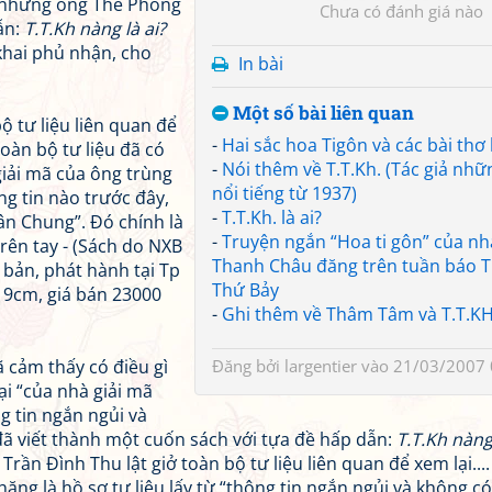
g nhưng ông Thế Phong
Chưa có đánh giá nào
ẫn:
T.T.Kh nàng là ai?
khai phủ nhận, cho
In bài
Một số bài liên quan
ộ tư liệu liên quan để
-
Hai sắc hoa Tigôn và các bài thơ
toàn bộ tư liệu đã có
-
Nói thêm về T.T.Kh. (Tác giả nhữ
 giải mã của ông trùng
nổi tiếng từ 1937)
ng tin nào trước đây,
-
T.T.Kh. là ai?
Vân Chung”. Đó chính là
-
Truyện ngắn “Hoa ti gôn” của nh
rên tay - (Sách do NXB
Thanh Châu đăng trên tuần báo T
 bản, phát hành tại Tp
Thứ Bảy
19cm, giá bán 23000
-
Ghi thêm về Thâm Tâm và T.T.K
 cảm thấy có điều gì
Đăng bởi
largentier
vào 21/03/2007 
ại “của nhà giải mã
g tin ngắn ngủi và
 viết thành một cuốn sách với tựa đề hấp dẫn:
T.T.Kh nàng 
Trần Đình Thu lật giở toàn bộ tư liệu liên quan để xem lại....
hăng là hồ sơ tư liệu lấy từ “thông tin ngắn ngủi và không 