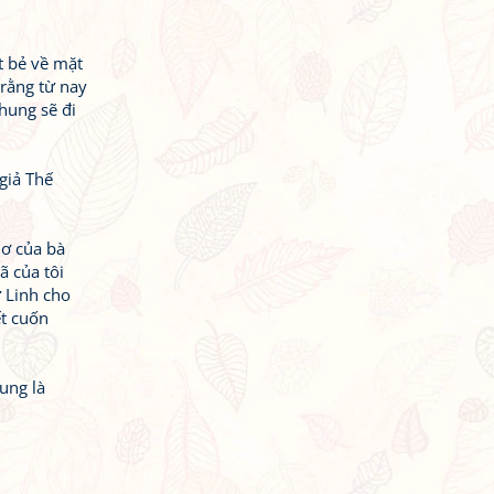
ắt bẻ về mặt
 rằng từ nay
hung sẽ đi
giả Thế
hơ của bà
ã của tôi
ư Linh cho
ết cuốn
ung là