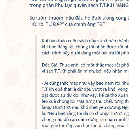
trong phần Phụ Lục quyển sách T.T.K.H NÀNG 
Sự luộm thuộm, dấu đầu hở đuôi trong công trì
HỎI rồi TỰ ĐÁP” của chính ông TĐT.
Khi bản thảo cuốn sách này vừa hoàn thành,
khi báo đăng tải, chúng tôi nhận được rất n
cách trình bầy dưới dạng một bài trả lời ph
Độc Giả: Thưa anh, có một thắc mắc rất phổ 
vì sao T.T.Kh phải ẩn mình, bởi nếu nhận mì
- Ai cũng thắc mắc như vậy bao năm rồi nhưn
T.T.Kh quả thật là dữ dội, vượt ra khỏi vòng
đạt được sự dữ dội như vậy, kể cả thơ Xuân 
lẽo cuả chồng tôi /Mà từng thu chết, từng th
làng/ Dưới trời đau khổ chết yêu đương/N
là: “Nếu biết rằng tôi đã có chồng/ Trời ơi 
chồng nào đủ can đảm đứng ra nhận mình là 
một giải thưởng văn học lớn đi chăng nữa. 