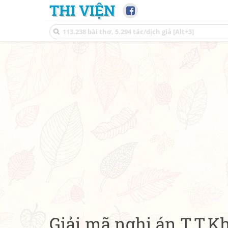
THI VIỆN
Giải mã nghi án T.T.K