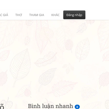
C GIẢ
THƠ
THAM GIA
KHÁC
Đăng nhập
rõ
Bình luận nhanh
0