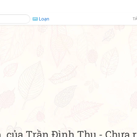
Loạn
TÁ
h. của Trần Đình Thu - Chưa 