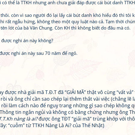
 ai có thể là TTKH nhưng anh chưa giải đáp được cái bút danh TTKH
à thôi. còn vì sao người đó lại lấy cái bút danh khó hiểu đó thì tôi
khi rất ngẫu hứng, không theo một quy luật nào cả. Tạm thời chún
 tên lót của bà Vân Chung. Còn KH thì không biết do đâu mà có.
i được nghi án này không?
ại được nghi án này sau 70 năm để ngỏ.
y được nhà giải mã T.Đ.T đã “GIẢI MÃ” thật vô cùng “vất vả”
 và ông chỉ cần sao chép lại thêm thắt vài việc (chẳng lẽ l
) rồi làm cách nào để nguỵ trang những gì sao chép không q
i: Thông tin ngắn ngủi và không có bằng chứng nhưng ông T
T.T.Kh nàng là ai?
được ông TĐT “giải mã” trùng khớp với thô
c đây: “cuỗm” từ TTKH Nàng Là Ai? của Thế Nhật)