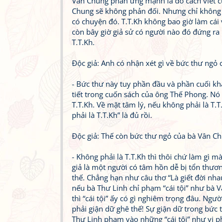
Vân Chung phản ứng mạnh là do cách viết củ
Chung sẽ không phản đối. Nhưng chỉ không ph
có chuyện đó. T.T.Kh không bao giờ làm cái
còn bây giờ giả sử có người nào đó đứng ra 
T.T.Kh.
Độc giả: Anh có nhận xét gì về bức thư ngỏ 
- Bức thư này tuy phần đầu và phần cuối kh
tiết trong cuốn sách của ông Thế Phong. Nó
T.T.Kh. Về mặt tâm lý, nếu không phải là T.
phải là T.T.Kh” là đủ rồi.
Độc giả: Thế còn bức thư ngỏ của bà Vân Chu
- Không phải là T.T.Kh thì thôi chứ làm gì m
giả là một người có tâm hồn dễ bị tổn thươ
thế. Chẳng hạn như câu thơ “Là giết đời nh
nếu bà Thư Linh chỉ phạm “cái tội” như bà V
thì “cái tội” ấy có gì nghiêm trọng đâu. Ng
phải giận dữ ghê thế! Sự giận dữ trong bức 
Thư Linh phạm vào những “cái tội” như vi p