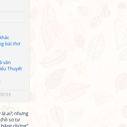
 khác
ng bài thơ
à văn
iểu Thuyết
H
09:53
là ai?
, nhưng
 (hồ sơ tư
có bằng chứng”