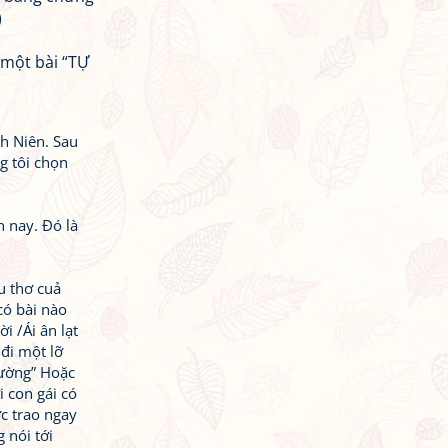
)
 một bài “TỰ
h Niên. Sau
g tôi chọn
n nay. Đó là
u thơ cuả
có bài nào
i /Ái ân lạt
 đi một lỡ
đường” Hoặc
i con gái có
c trao ngay
 nói tới