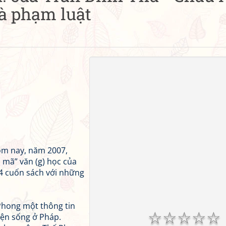
à phạm luật
hôm nay, năm 2007,
i mã” văn (g) học của
 4 cuốn sách với những
Phong một thông tin
☆
☆
☆
☆
☆
iện sống ở Pháp.