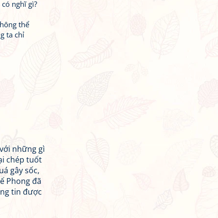
 có nghĩ gì?
 không thể
g ta chỉ
 với những gì
ại chép tuốt
uá gây sốc,
hế Phong đã
ng tin được