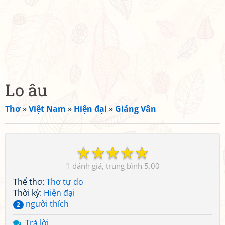
Lo âu
Thơ
»
Việt Nam
»
Hiện đại
»
Giáng Vân
☆
☆
☆
☆
☆
1
5.00
Thể thơ:
Thơ tự do
Thời kỳ:
Hiện đại
người thích
2
Trả lời