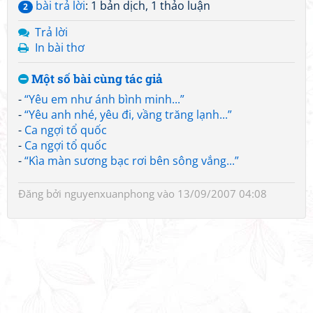
bài trả lời
: 1 bản dịch, 1 thảo luận
2
Trả lời
In bài thơ
Một số bài cùng tác giả
-
“Yêu em như ánh bình minh...”
-
“Yêu anh nhé, yêu đi, vầng trăng lạnh...”
-
Ca ngợi tổ quốc
-
Ca ngợi tổ quốc
-
“Kìa màn sương bạc rơi bên sông vắng...”
Đăng bởi
nguyenxuanphong
vào 13/09/2007 04:08