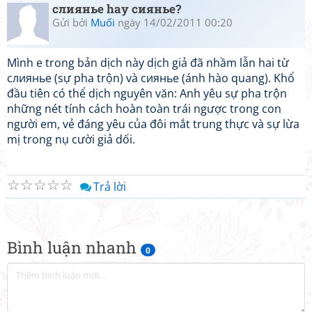
слиянье hay сиянье?
Gửi bởi
Muối
ngày 14/02/2011 00:20
Mình e trong bản dịch này dịch giả đã nhầm lẫn hai từ
слиянье (sự pha trộn) và сиянье (ánh hào quang). Khổ
đầu tiên có thể dịch nguyên văn: Anh yêu sự pha trộn
những nét tính cách hoàn toàn trái ngược trong con
người em, vẻ đáng yêu của đôi mắt trung thực và sự lừa
mị trong nụ cười giả dối.
☆
☆
☆
☆
☆
Trả lời
Bình luận nhanh
0