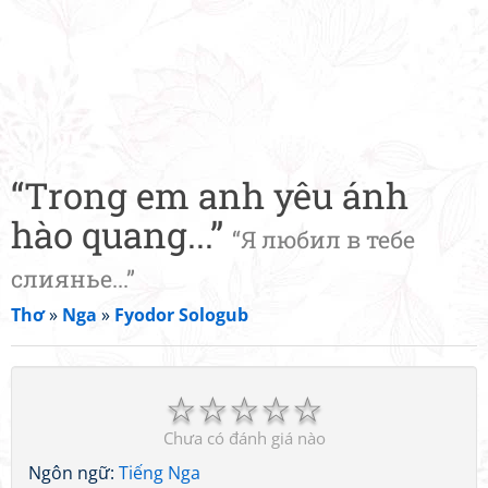
“Trong em anh yêu ánh
hào quang...”
“Я любил в тебе
слиянье...”
Thơ
»
Nga
»
Fyodor Sologub
☆
☆
☆
☆
☆
Chưa có đánh giá nào
Ngôn ngữ:
Tiếng Nga