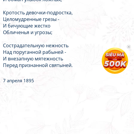
Кротость девочки-подростка,
Целомудренные грезы -
И бичующие жестко
Обличенья и угрозы;
Сострадательную нежность
Над поруганной рабыней -
И внезапную мятежность
Перед признанной святыней.
7 апреля 1895