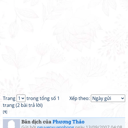
Trang
trong tổng số 1
Xếp theo:
trang (2 bài trả lời)
[
1
]
Bản dịch của
Phương Thảo
Gửi bởi
nguyenxuanphong
ngày 13/09/2007 04:08