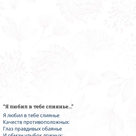
“Я любил в тебе слиянье...”
Я любил в тебе слиянье
Качеств противоположных:
Глаз правдивых обаянье
И обман улыбок ложных;