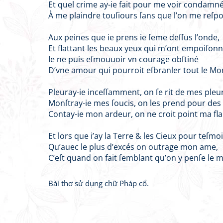
Et quel crime ay-ie fait pour me voir condamn
À me plaindre touſiours ſans que l’on me reſp
Aux peines que ie prens ie ſeme deſſus l’onde,
Et flattant les beaux yeux qui m’ont empoiſon
Ie ne puis eſmouuoir vn courage obſtiné
D’vne amour qui pourroit eſbranler tout le Mo
Pleuray-ie inceſſamment, on ſe rit de mes pleu
Monſtray-ie mes ſoucis, on les prend pour des 
Contay-ie mon ardeur, on ne croit point ma fl
Et lors que i’ay la Terre & les Cieux pour teſmo
Qu’auec le plus d’excés on outrage mon ame,
C’eſt quand on fait ſemblant qu’on y penſe le m
Bài thơ sử dụng chữ Pháp cổ.