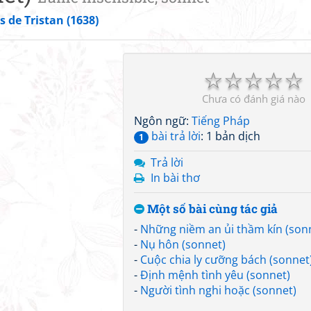
 de Tristan (1638)
☆
☆
☆
☆
☆
Chưa có đánh giá nào
Ngôn ngữ:
Tiếng Pháp
bài trả lời
: 1 bản dịch
1
Trả lời
In bài thơ
Một số bài cùng tác giả
-
Những niềm an ủi thầm kín (son
-
Nụ hôn (sonnet)
-
Cuộc chia ly cưỡng bách (sonnet
-
Định mệnh tình yêu (sonnet)
-
Người tình nghi hoặc (sonnet)