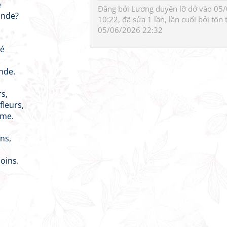
é
Đăng bởi
Lương duyên lỡ dở
vào 05/
onde?
10:22, đã sửa 1 lần, lần cuối bởi
tôn 
05/06/2026 22:32
né
nde.
rs,
fleurs,
ame.
ins,
oins.