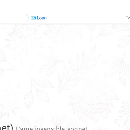
Loạn
TÁ
net)
L’ame insensible, sonnet