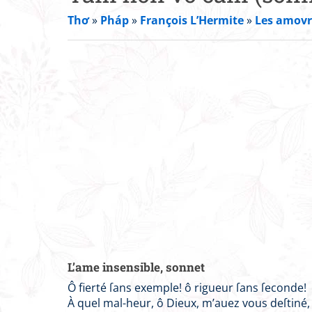
Thơ
»
Pháp
»
François L’Hermite
»
Les amovrs
L’ame insensible, sonnet
Ô fierté ſans exemple! ô rigueur ſans ſeconde!
À quel mal-heur, ô Dieux, m’auez vous deſtiné,