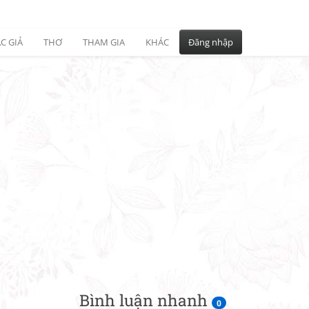
C GIẢ
THƠ
THAM GIA
KHÁC
Đăng nhập
Bình luận nhanh
0