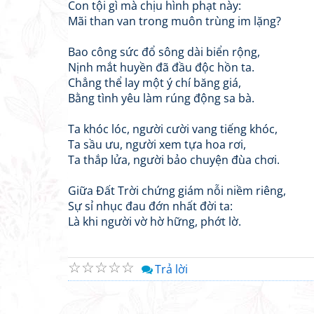
Con tội gì mà chịu hình phạt này:
Mãi than van trong muôn trùng im lặng?
Bao công sức đổ sông dài biển rộng,
Nịnh mắt huyền đã đầu độc hồn ta.
Chẳng thể lay một ý chí băng giá,
Bằng tình yêu làm rúng động sa bà.
Ta khóc lóc, người cười vang tiếng khóc,
Ta sầu ưu, người xem tựa hoa rơi,
Ta thắp lửa, người bảo chuyện đùa chơi.
Giữa Đất Trời chứng giám nỗi niềm riêng,
Sự sỉ nhục đau đớn nhất đời ta:
Là khi người vờ hờ hững, phớt lờ.
☆
☆
☆
☆
☆
Trả lời