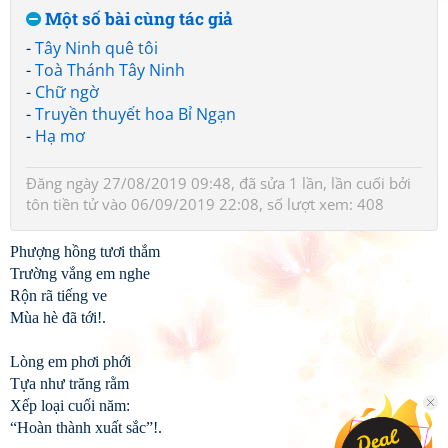
Một số bài cùng tác giả
-
Tây Ninh quê tôi
-
Toà Thánh Tây Ninh
-
Chữ ngờ
-
Truyền thuyết hoa Bỉ Ngạn
-
Hạ mơ
Đăng ngày 27/08/2019 09:48, đã sửa 1 lần, lần cuối bởi
tôn tiền tử
vào 06/09/2019 22:08, số lượt xem: 408
Phượng hồng tươi thắm
Trường vắng em nghe
Rộn rã tiếng ve
Mùa hè đã tới!.
Lòng em phơi phới
Tựa như trăng rằm
Xếp loại cuối năm:
“Hoàn thành xuất sắc”!.