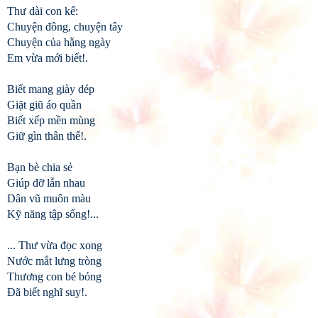
Thư dài con kể:
Chuyện đông, chuyện tây
Chuyện của hằng ngày
Em vừa mới biết!.
Biết mang giày dép
Giặt giũ áo quần
Biết xếp mền mùng
Giữ gìn thân thể!.
Bạn bè chia sẻ
Giúp đỡ lẫn nhau
Dân vũ muôn màu
Kỹ năng tập sống!...
... Thư vừa đọc xong
Nước mắt lưng tròng
Thương con bé bỏng
Đã biết nghĩ suy!.