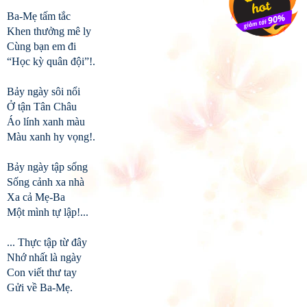
Ba-Mẹ tấm tắc
Khen thưởng mê ly
Cùng bạn em đi
“Học kỳ quân đội”!.
Bảy ngày sôi nổi
Ở tận Tân Châu
Áo lính xanh màu
Màu xanh hy vọng!.
Bảy ngày tập sống
Sống cảnh xa nhà
Xa cả Mẹ-Ba
Một mình tự lập!...
... Thực tập từ đây
Nhớ nhất là ngày
Con viết thư tay
Gửi về Ba-Mẹ.