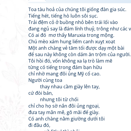
Toa tàu hoả của chúng tôi giống đàn gia súc.
Tiếng hét, tiếng hò luôn sôi sục.
Trải đệm cỏ ở buồng nhỏ bên trái lối vào
đang ngủ say là đám lính thuỷ, trông như các v
Có ai đó mơ thấy Maruxia trong mộng.
Chú mèo xám hung liếm canh xuỵt xoạt
Một anh chàng vẻ tăm tối được dạy một bài
để sau này không còn dám ăn trộm của người.
Tôi hồi đó, vốn không xa lạ trò làm mẽ
từng có tiếng trong đám bạn hữu
chỉ nhờ mang đôi ủng Mỹ cổ cao.
Người cùng toa
thay nhau cầm giày lên tay,
cứ đòi bán,
nhưng tôi từ chối
chỉ cho họ sờ nắn đôi ủng ngoại,
đưa tay mân mê, gõ mãi đế giày.
Có anh chàng nằm giường dưới tôi
đi đâu đó,