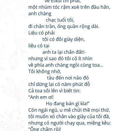
về Etkul thì phải,
một nhúm tóc rậm xoè trên đầu hắn,
anh chàng
chạc tuổi tôi,
đi chân trần, ống quần rộng dài.
Liệu có phải
tôi có đôi giày diện,
liệu có tại
anh ta lại chân đất!-
nhưng vì sao đó tôi cố ít nhìn
về phía anh chàng ngồi cùng toa…
Tôi không nhớ,
tàu đến nơi nào đó
chỉ dừng lại có năm phút đỗ
Cả toa sôi lên vì biết tin:
“Anh em ơi!
Họ đang bán gì kìa!”
Còn ngái ngủ, u mê chửi thề mọi thứ,
tôi muốn xỏ chân vào giày của tôi đã,
nhưng có người chạy qua, miệng kêu:
“Ông chậm rồi!