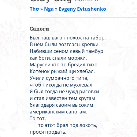
Thơ
»
Nga
»
Evgeny Evtushenko
Cапоги
Был наш вагон похож на табор.
В нём были возгласы крепки.
Набивши сеном левый тамбур
как боги, спали моряки.
Марусей кто-то бредил тихо.
Котёнок рыжий щи хлебал.
Учили сумрачного типа,
чтоб никогда не мухлевал.
Я был тогда не чужд рисовки
и стал известен тем кругам
благодаря своим высоким
американским сапогам.
То тот,
то этот брал под локоть,
прося продать,