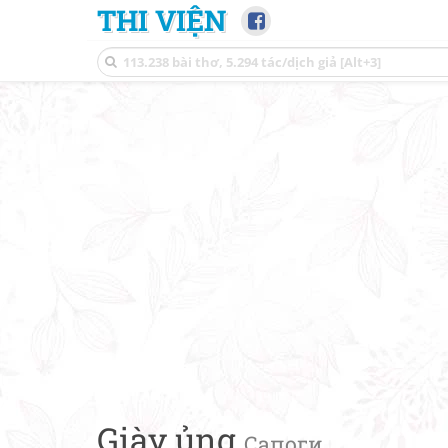
THI VIỆN
Giày ủng
Cапоги