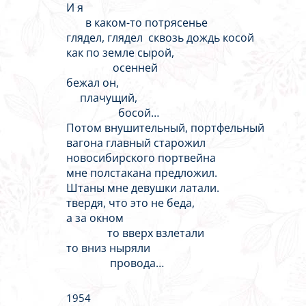
И я
в каком-то потрясенье
глядел, глядел сквозь дождь косой
как по земле сырой,
осенней
бежал он,
плачущий,
босой…
Потом внушительный, портфельный
вагона главный старожил
новоcибирского портвейна
мне полстакана предложил.
Штаны мне девушки латали.
твердя, что это не беда,
а за окном
то вверх взлетали
то вниз ныряли
провода…
1954