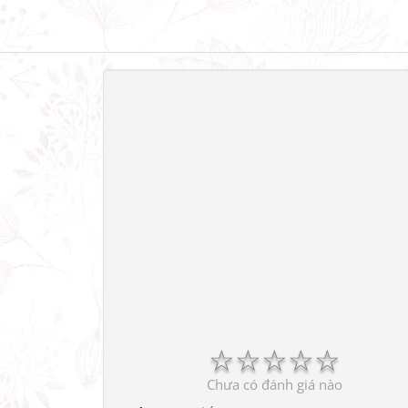
☆
☆
☆
☆
☆
Chưa có đánh giá nào