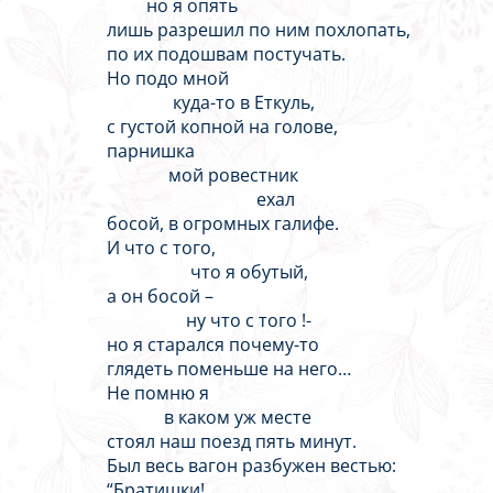
но я опять
лишь разрешил по ним похлопать,
по их подошвам постучать.
Но подо мной
куда-то в Еткуль,
с густой копной на голове,
парнишка
мой ровестник
ехал
босой, в огромных галифе.
И что с того,
что я обутый,
а он босой –
ну что с того !-
но я старался почему-то
глядеть поменьше на него…
Не помню я
в каком уж месте
стоял наш поезд пять минут.
Был весь вагон разбужен вестью:
“Братишки!