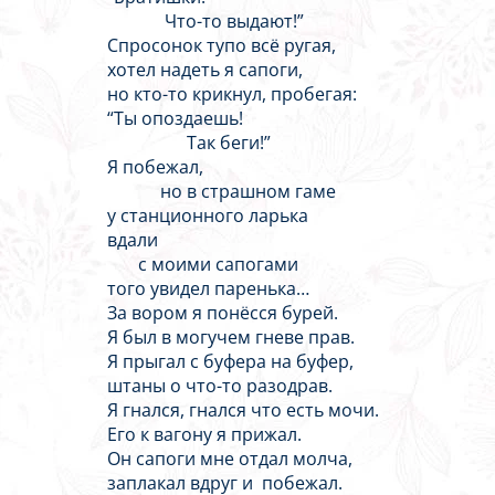
Что-то выдают!”
Спросонок тупо всё ругая,
хотел надеть я сапоги,
но кто-то крикнул, пробегая:
“Ты опоздаешь!
Так беги!”
Я побежал,
но в страшном гаме
у станционного ларька
вдали
с моими сапогами
того увидел паренька…
За вором я понёсся бурей.
Я был в могучем гневе прав.
Я прыгал с буфера на буфер,
штаны о что-то разодрав.
Я гнался, гнался что есть мочи.
Его к вагону я прижал.
Он сапоги мне отдал молча,
заплакал вдруг и побежал.