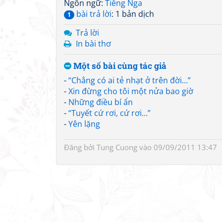
Ngôn ngữ:
Tiếng Nga
bài trả lời
: 1 bản dịch
1
Trả lời
In bài thơ
Một số bài cùng tác giả
-
“Chẳng có ai tẻ nhạt ở trên đời...”
-
Xin đừng cho tôi một nửa bao giờ
-
Những điều bí ẩn
-
“Tuyết cứ rơi, cứ rơi...”
-
Yên lặng
Đăng bởi
Tung Cuong
vào 09/09/2011 13:47