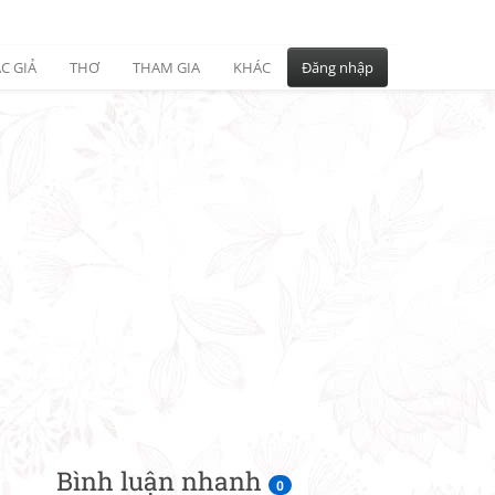
C GIẢ
THƠ
THAM GIA
KHÁC
Đăng nhập
Bình luận nhanh
0