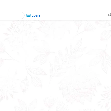
Loạn
TÁ