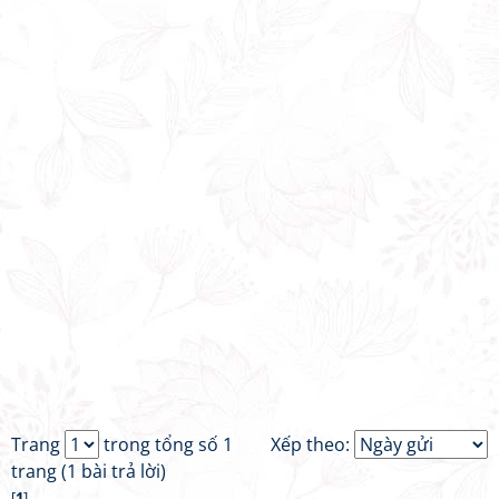
Trang
trong tổng số 1
Xếp theo:
trang (1 bài trả lời)
[
1
]