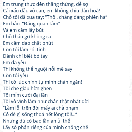
Em trung thực đến thẳng thừng, dễ sợ
Cái xấu dẫu vô can, em không chịu dàn hoà!
Chỗ tôi đã xua tay: “Thôi, chẳng đáng phiền hà”
Em bảo: “Đáng quan tâm”
Và em cầm lấy bút
Chỗ tháo gỡ không ra
Em cầm dao chặt phứt
Còn tôi làm rối tinh
Đành chỉ biết bó tay!
Em đã yêu
Thì không thể nguội nỗi mê say
Còn tôi yêu
Thì có lúc chính tự mình chán ngán!
Tôi che giấu hờn ghen
Tôi mỉm cười đại lãn
Tôi vờ vĩnh làm như chân thật nhất đời
“Lầm lỗi trên đời mấy ai chả phạm
Có dễ gì sống thoả hết lòng tôi!...”
Nhưng dù có bao lần an ủi thế
Lấy số phận riêng của mình chống chế