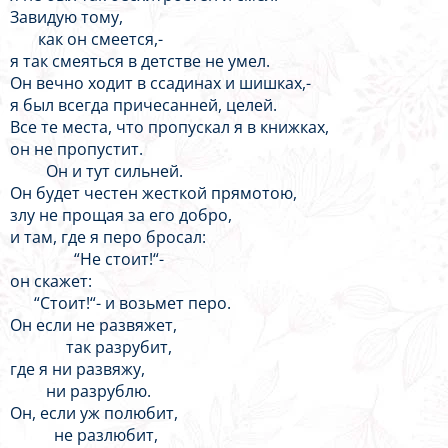
Завидую тому,
как он смеется,-
я так смеяться в детстве не умел.
Он вечно ходит в ссадинах и шишках,-
я был всегда причесанней, целей.
Все те места, что пропускал я в книжках,
он не пропустит.
Он и тут сильней.
Он будет честен жесткой прямотою,
злу не прощая за его добро,
и там, где я перо бросал:
“Не стоит!“-
он скажет:
“Стоит!“- и возьмет перо.
Он если не развяжет,
так разрубит,
где я ни развяжу,
ни разрублю.
Он, если уж полюбит,
не разлюбит,