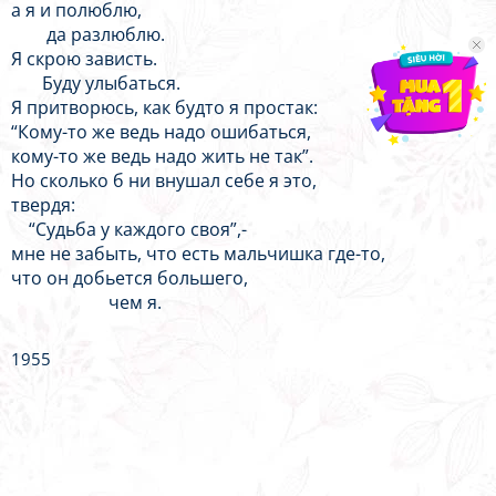
а я и полюблю,
да разлюблю.
Я скрою зависть.
Буду улыбаться.
Я притворюсь, как будто я простак:
“Кому-то же ведь надо ошибаться,
кому-то же ведь надо жить не так”.
Но сколько б ни внушал себе я это,
твердя:
“Судьба у каждого своя”,-
мне не забыть, что есть мальчишка где-то,
что он добьется большего,
чем я.
1955