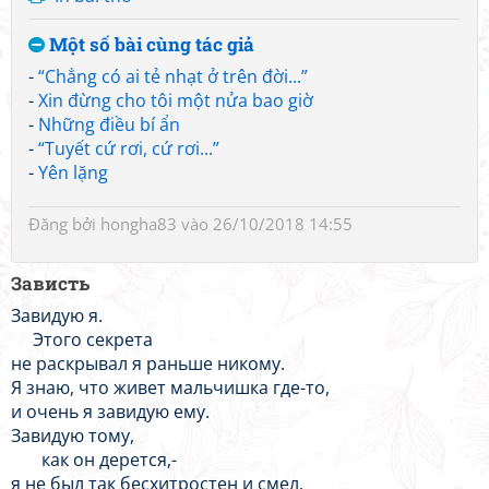
Một số bài cùng tác giả
-
“Chẳng có ai tẻ nhạt ở trên đời...”
-
Xin đừng cho tôi một nửa bao giờ
-
Những điều bí ẩn
-
“Tuyết cứ rơi, cứ rơi...”
-
Yên lặng
Đăng bởi
hongha83
vào 26/10/2018 14:55
Зависть
Завидую я.
Этого секрета
не раскрывал я раньше никому.
Я знаю, что живет мальчишка где-то,
и очень я завидую ему.
Завидую тому,
как он дерется,-
я не был так бесхитростен и смел.