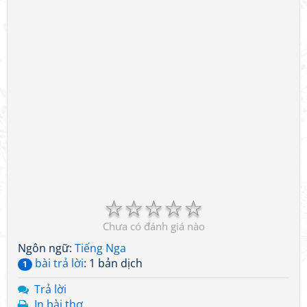
☆
☆
☆
☆
☆
Chưa có đánh giá nào
Ngôn ngữ:
Tiếng Nga
bài trả lời
: 1 bản dịch
1
Trả lời
In bài thơ