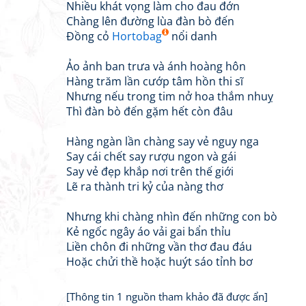
Nhiều khát vọng làm cho đau đớn
Chàng lên đường lùa đàn bò đến
Đồng cỏ
Hortobag
nổi danh
Ảo ảnh ban trưa và ánh hoàng hôn
Hàng trăm lần cướp tâm hồn thi sĩ
Nhưng nếu trong tim nở hoa thắm nhuỵ
Thì đàn bò đến gặm hết còn đâu
Hàng ngàn lần chàng say vẻ nguy nga
Say cái chết say rượu ngon và gái
Say vẻ đẹp khắp nơi trên thế giới
Lẽ ra thành tri kỷ của nàng thơ
Nhưng khi chàng nhìn đến những con bò
Kẻ ngốc ngây áo vải gai bẩn thỉu
Liền chôn đi những vần thơ đau đáu
Hoặc chửi thề hoặc huýt sáo tỉnh bơ
[Thông tin 1 nguồn tham khảo đã được ẩn]