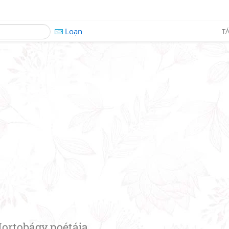
Loạn
TÁ
ortobágy poétája