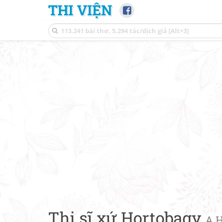
THI VIỆN
Thi sĩ xứ Hortobagy
A H