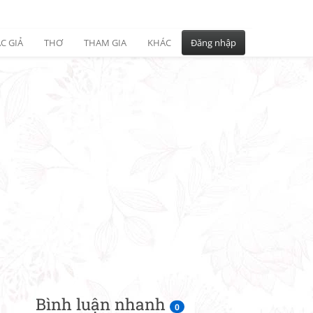
C GIẢ
THƠ
THAM GIA
KHÁC
Đăng nhập
Bình luận nhanh
0