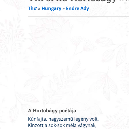
Thơ
»
Hungary
»
Endre Ady
A Hortobágy poétája
Kúnfajta, nagyszemű legény volt,
Kínzottja sok-sok méla vágynak,