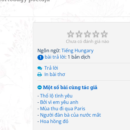
☆
☆
☆
☆
☆
Chưa có đánh giá nào
Ngôn ngữ:
Tiếng Hungary
bài trả lời
: 1 bản dịch
1
Trả lời
In bài thơ
Một số bài cùng tác giả
-
Thổ lộ tình yêu
-
Bởi vì em yêu anh
-
Mùa thu đi qua Paris
-
Người đàn bà của nước mắt
-
Hoa hồng đỏ