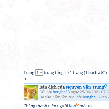
Trang
trong tổng số 1 trang (1 bài trả lời)
[
1
]
Bản dịch của
Nguyễn Văn Trung
Gửi bởi
hongha83
ngày 25/06/2021 07:3
Đã sửa 2 lần, lần cuối bởi
hongha83
vào 
Chàng thanh niên người
Kun
mắt to