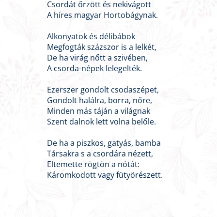
Csordát őrzött és nekivágott
A híres magyar Hortobágynak.
Alkonyatok és délibábok
Megfogták százszor is a lelkét,
De ha virág nőtt a szivében,
A csorda-népek lelegelték.
Ezerszer gondolt csodaszépet,
Gondolt halálra, borra, nőre,
Minden más táján a világnak
Szent dalnok lett volna belőle.
De ha a piszkos, gatyás, bamba
Társakra s a csordára nézett,
Eltemette rögtön a nótát:
Káromkodott vagy fütyörészett.