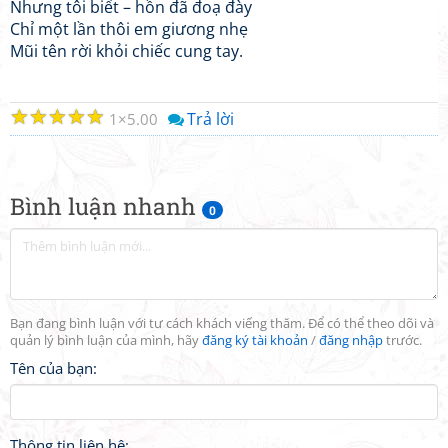
Nhưng tôi biết – hồn đã đoạ đày
Chỉ một lần thôi em giương nhẹ
Mũi tên rời khỏi chiếc cung tay.
☆
☆
☆
☆
☆
Trả lời
1
5.00
Bình luận nhanh
0
Bạn đang bình luận với tư cách khách viếng thăm. Để có thể theo dõi và
quản lý bình luận của mình, hãy
đăng ký tài khoản
/
đăng nhập
trước.
Tên của bạn:
Thông tin liên hệ: