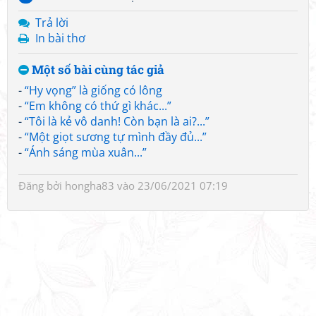
Trả lời
In bài thơ
Một số bài cùng tác giả
-
“Hy vọng” là giống có lông
-
“Em không có thứ gì khác...”
-
“Tôi là kẻ vô danh! Còn bạn là ai?...”
-
“Một giọt sương tự mình đầy đủ...”
-
“Ánh sáng mùa xuân...”
Đăng bởi
hongha83
vào 23/06/2021 07:19