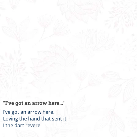
“I’ve got an arrow here...”
I’ve got an arrow here.
Loving the hand that sent it
I the dart revere.