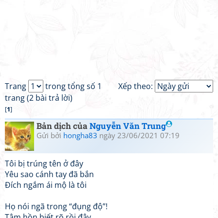
Trang
trong tổng số 1
Xếp theo:
trang (2 bài trả lời)
[
1
]
Bản dịch của
Nguyễn Văn Trung
Gửi bởi
hongha83
ngày 23/06/2021 07:19
Tôi bị trúng tên ở đây
Yêu sao cánh tay đã bắn
Đích ngắm ái mộ là tôi
Họ nói ngã trong “đụng độ”!
Tâm hồn biết rõ rồi đây