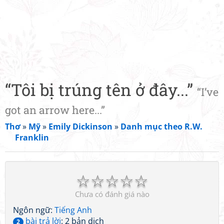
“Tôi bị trúng tên ở đây...”
“I’ve
got an arrow here...”
Thơ
»
Mỹ
»
Emily Dickinson
»
Danh mục theo R.W.
Franklin
☆
☆
☆
☆
☆
Chưa có đánh giá nào
Ngôn ngữ:
Tiếng Anh
bài trả lời
: 2 bản dịch
2