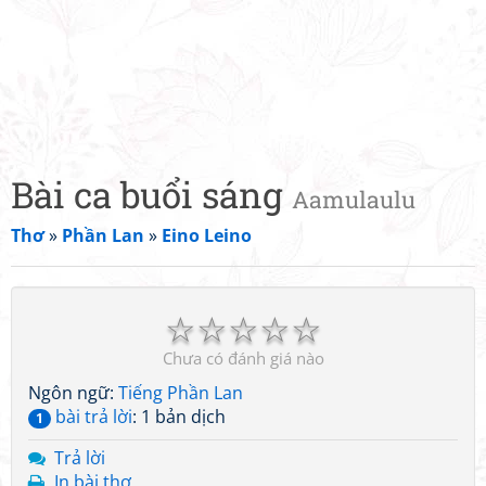
Bài ca buổi sáng
Aamulaulu
Thơ
»
Phần Lan
»
Eino Leino
☆
☆
☆
☆
☆
Chưa có đánh giá nào
Ngôn ngữ:
Tiếng Phần Lan
bài trả lời
: 1 bản dịch
1
Trả lời
In bài thơ