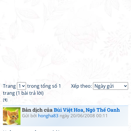
Trang
trong tổng số 1
Xếp theo:
trang (1 bài trả lời)
[
1
]
Bản dịch của
Bùi Việt Hoa
,
Ngô Thế Oanh
Gửi bởi
hongha83
ngày 20/06/2008 00:11