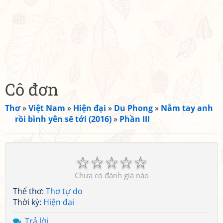
Cô đơn
Thơ
»
Việt Nam
»
Hiện đại
»
Du Phong
»
Nắm tay anh
rồi bình yên sẽ tới (2016)
»
Phần III
☆
☆
☆
☆
☆
Chưa có đánh giá nào
Thể thơ:
Thơ tự do
Thời kỳ:
Hiện đại
Trả lời